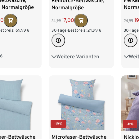
Bettwäsche,
Perka
Renforcé-Bettwäsche,
u, Normalgröße
Norma
Normalgröße
00
1
17,00
24,99
24,99
stpreis:
69,99
€
30-Tage
30-Tage-Bestpreis:
24,99
€
6
Weit
Weitere Varianten
Über
Übergröße
-19%
-11%
ker-Bettwäsche,
Microfaser-Bettwäsche,
Nickip