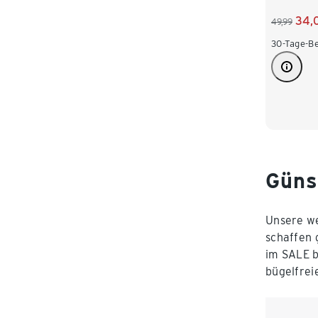
34,
49,99
30-Tage-Be
Güns
Unsere w
schaffen 
im SALE b
bügelfrei