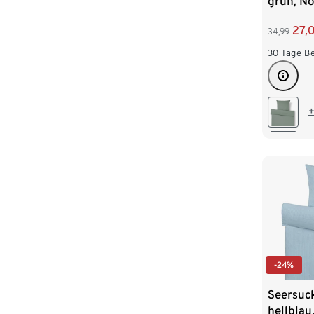
grün, N
27,
34,99
30-Tage-Be
+
-24%
Seersuc
hellblau