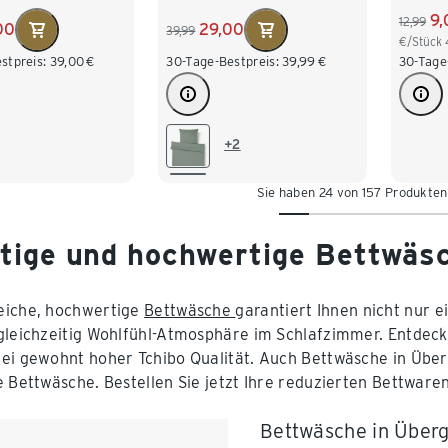
9,
12,99
00
29,00
39,99
€/Stück
stpreis:
39,00
€
30-Tage-Bestpreis:
39,99
€
30-Tage
+2
Sie haben 24 von 157 Produkte
tige und hochwertige Bettwäs
eiche, hochwertige
Bettwäsche
garantiert Ihnen nicht nur 
gleichzeitig Wohlfühl-Atmosphäre im Schlafzimmer. Entdec
ei gewohnt hoher Tchibo Qualität. Auch Bettwäsche in Über
e Bettwäsche. Bestellen Sie jetzt Ihre reduzierten Bettwaren
Bettwäsche in Über