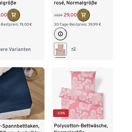
lgröße
rosé, Normalgröße
7,00
29,00
39,99
-Bestpreis:
19,00
€
30-Tage-Bestpreis:
39,99
€
ere Varianten
+2
größe
-33%
Polycotton-Bettwäsche,
y-Spannbettlaken,