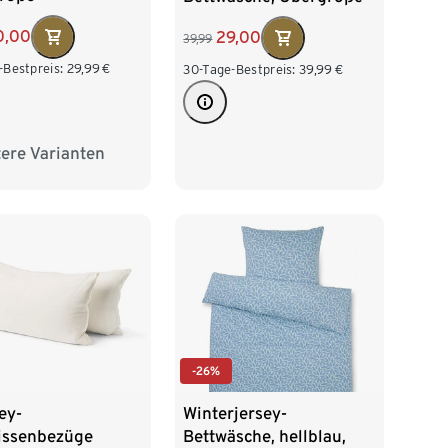
0,00
29,00
39,99
-Bestpreis:
29,99
€
30-Tage-Bestpreis:
39,99
€
ere Varianten
algröße
-26%
ey-
Winterjersey-
issenbezüge
Bettwäsche, hellblau,