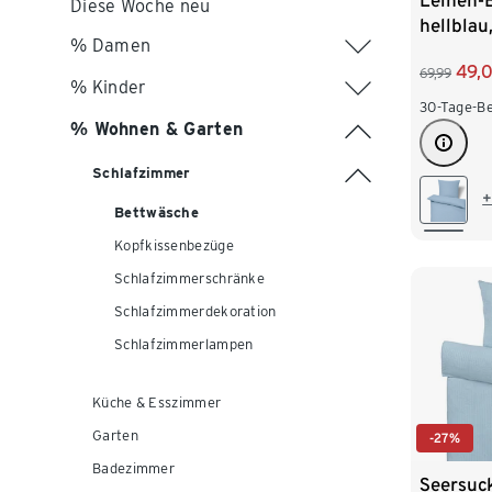
Leinen-
Diese Woche neu
hellbla
% Damen
49,
69,99
% Kinder
30-Tage-Be
% Wohnen & Garten
Schlafzimmer
+
Bettwäsche
Kopfkissenbezüge
Schlafzimmerschränke
Schlafzimmerdekoration
Schlafzimmerlampen
Küche & Esszimmer
Garten
-27%
Badezimmer
Seersuc