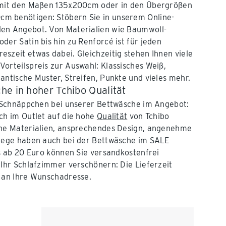
 mit den Maßen 135x200cm oder in den Übergrößen
m benötigen: Stöbern Sie in unserem Online-
en Angebot. Von Materialien wie Baumwoll-
der Satin bis hin zu Renforcé ist für jeden
szeit etwas dabei. Gleichzeitig stehen Ihnen viele
orteilspreis zur Auswahl: Klassisches Weiß,
antische Muster, Streifen, Punkte und vieles mehr.
he in hoher Tchibo Qualität
e Schnäppchen bei unserer Bettwäsche im Angebot:
ch im Outlet auf die hohe
Qualität
von Tchibo
che Materialien, ansprechendes Design, angenehme
flege haben auch bei der Bettwäsche im SALE
ts ab 20 Euro können Sie versandkostenfrei
 Ihr Schlafzimmer verschönern: Die Lieferzeit
e an Ihre Wunschadresse.