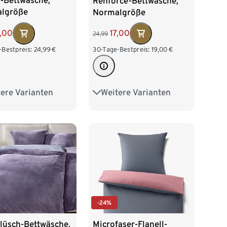
l-Bettwäsche,
Renforcé-Bettwäsche,
lgröße
Normalgröße
9,00
17,00
24,99
-Bestpreis:
24,99
€
30-Tage-Bestpreis:
19,00
€
ere Varianten
Weitere Varianten
größe
Übergröße
-24%
lüsch-Bettwäsche,
Microfaser-Flanell-