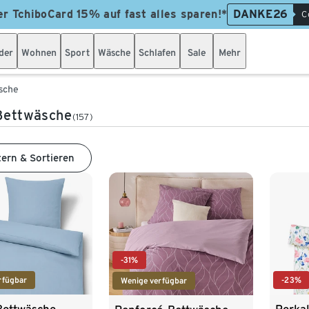
er TchiboCard 15% auf fast alles sparen!*
DANKE26
C
der
Wohnen
Sport
Wäsche
Schlafen
Sale
Mehr
sche
Bettwäsche
(157)
tern & Sortieren
-31%
rfügbar
-23%
Wenige verfügbar