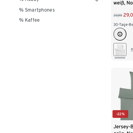
weiß, N
% Smartphones
29,
39,99
% Kaffee
30-Tage-Be
+
-22%
Jersey-