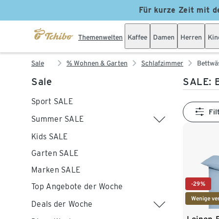
Für kurze Zeit mit d
Themenwelten
Kaffee
Damen
Herren
Kin
Sale
% Wohnen & Garten
Schlafzimmer
Bettwä
Sale
SALE: 
Sport SALE
Fil
Summer SALE
Kids SALE
Garten SALE
Marken SALE
-29%
Top Angebote der Woche
Wenige ve
Deals der Woche