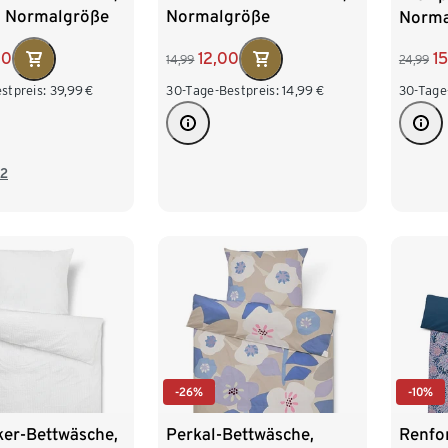
u, Normalgröße
Normalgröße
Norma
00
12,00
1
14,99
24,99
stpreis:
39,99
€
30-Tage-Bestpreis:
14,99
€
30-Tage
2
-26%
-10%
ker-Bettwäsche,
Perkal-Bettwäsche,
Renfo