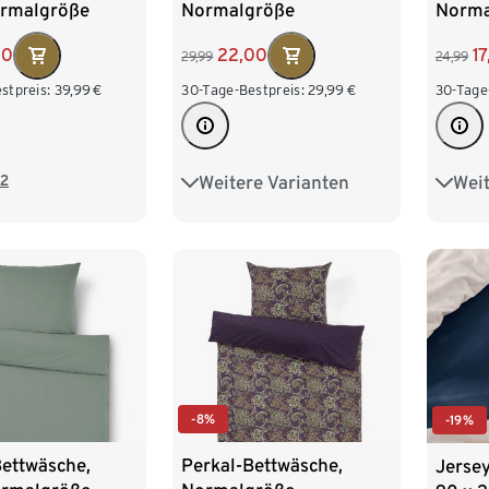
ormalgröße
Normalgröße
Norma
00
22,00
1
29,99
24,99
stpreis:
39,99
€
30-Tage-Bestpreis:
29,99
€
30-Tage
2
Weitere Varianten
Weit
Übergröße
Über
-8%
-19%
Bettwäsche,
Perkal-Bettwäsche,
Jerse