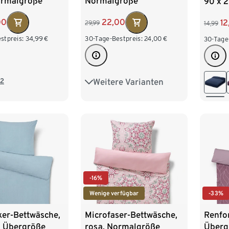
ormalgröße
Normalgröße
90 x 
00
22,00
12
29,99
14,99
stpreis:
34,99
€
30-Tage-Bestpreis:
24,00
€
30-Tage
2
Weitere Varianten
Übergröße
-16%
Wenige verfügbar
-33%
ker-Bettwäsche,
Microfaser-Bettwäsche,
Renfo
, Übergröße
rosa, Normalgröße
Überg