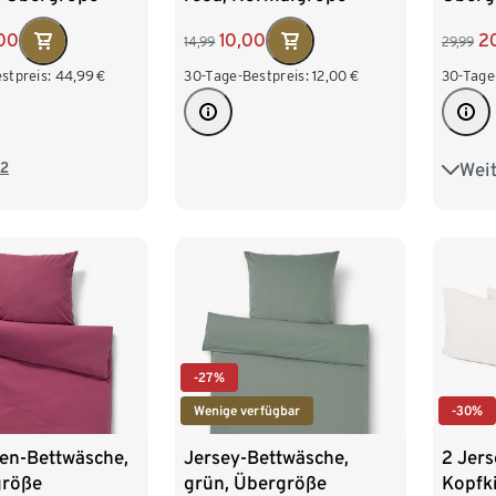
00
10,00
2
14,99
29,99
stpreis:
44,99
€
30-Tage-Bestpreis:
12,00
€
30-Tage
2
Weit
Norm
-27%
Wenige verfügbar
-30%
nen-Bettwäsche,
Jersey-Bettwäsche,
2 Jers
größe
grün, Übergröße
Kopfk