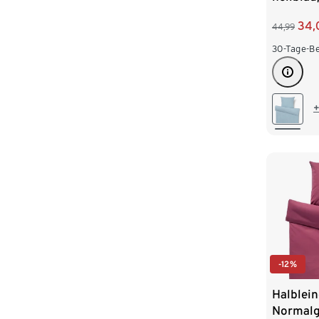
34,
44,99
30-Tage-Be
+
-12%
Halblei
Normal