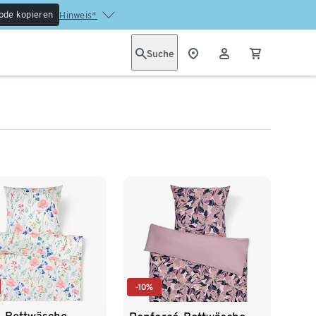
ode kopieren
Hinweis*
Suche
-10%