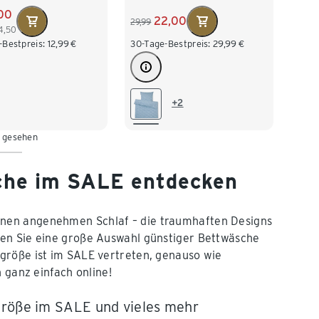
Normalgröße
00
22,00
29,99
4,50
-Bestpreis:
12,99
€
30-Tage-Bestpreis:
29,99
€
+2
n gesehen
che im SALE entdecken
einen angenehmen Schlaf – die traumhaften Designs
ken Sie eine große Auswahl günstiger Bettwäsche
größe ist im SALE vertreten, genauso wie
 ganz einfach online!
größe im SALE und vieles mehr