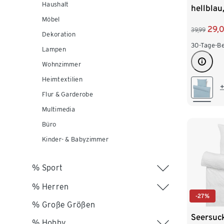
Haushalt
hellbla
Möbel
29,
39,99
Dekoration
30-Tage-Be
Lampen
Wohnzimmer
Heimtextilien
+
Flur & Garderobe
Multimedia
Büro
Kinder- & Babyzimmer
% Sport
% Herren
-27%
% Große Größen
Seersuc
% Hobby