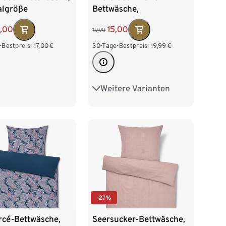
lgröße
Bettwäsche,
Normalgröße
5,00
15,00
19,99
-Bestpreis:
17,00
€
30-Tage-Bestpreis:
19,99
€
Weitere Varianten
Übergröße
-27%
rcé-Bettwäsche,
Seersucker-Bettwäsche,