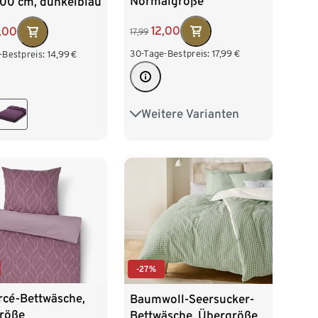
Normalgröße
200 cm, dunkelblau
12,00
,00
17,99
30-Tage-Bestpreis:
17,99
€
-Bestpreis:
14,99
€
Weitere Varianten
Übergröße
-27%
rcé-Bettwäsche,
Baumwoll-Seersucker-
röße
Bettwäsche, Übergröße