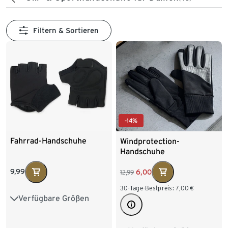
Filtern & Sortieren
-14%
Fahrrad-Handschuhe
Windprotection-
Handschuhe
9,99
6,00
12,99
30-Tage-Bestpreis:
7,00
€
Verfügbare Größen
S/M
L/XL