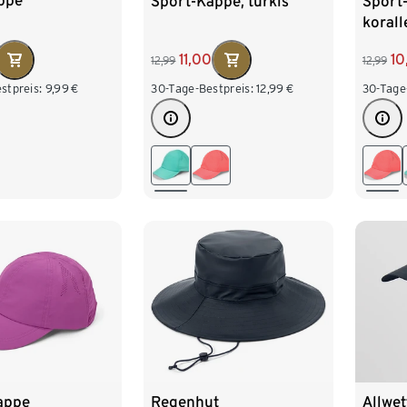
ppe
Sport-Kappe, türkis
Sport
korall
11,00
10
12,99
12,99
stpreis:
9,99
€
30-Tage-Bestpreis:
12,99
€
30-Tage
Allwe
appe
Regenhut