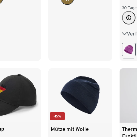
30-Tage
Ver
S/M
-15%
ap
Mütze mit Wolle
Therm
Funkt