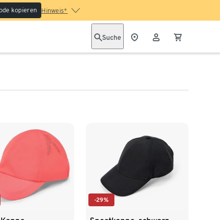
ode kopieren
Hinweis*
Suche
-29%