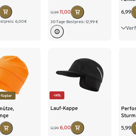
schwa
11,00
6,99
12,99
stpreis:
6,00
€
30-Tage-Bestpreis:
12,99
€
Ver
S/M
-14%
rfügbar
Lauf-Kappe
ütze,
Perfo
nge
Sturm
6,00
5,99
12,99