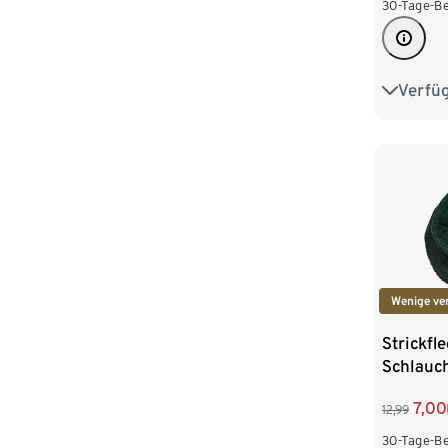
30-Tage-Be
Verfü
S/M
Wenige ve
Strickfl
Schlauch
7,00
12,99
30-Tage-Be