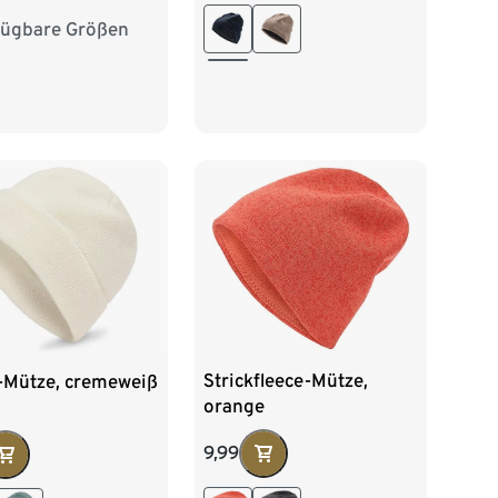
fügbare Größen
M
L
Strickfleece-Mütze,
-Mütze, cremeweiß
orange
9,99