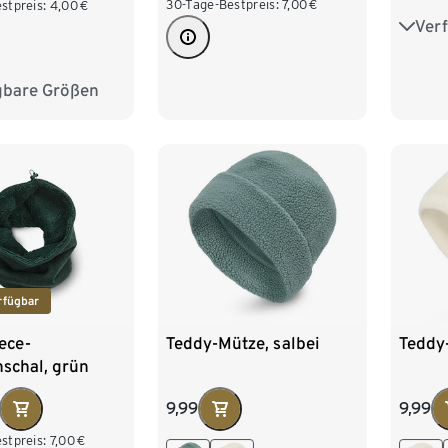
30-Tage-Bestpreis:
7,00
€
stpreis:
4,00
€
Ver
S
gbare Größen
L/XL
rfügbar
eece-
Teddy-Mütze, salbei
Teddy
schal, grün
9,99
9,99
stpreis:
7,00
€