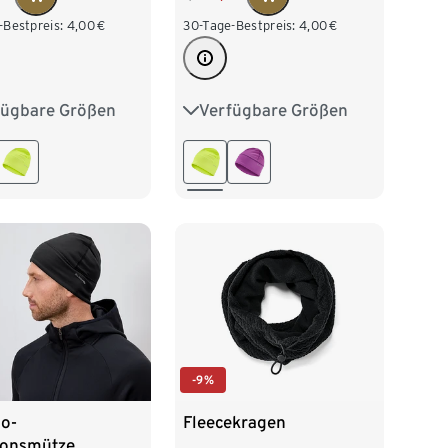
-Bestpreis:
4,00
€
30-Tage-Bestpreis:
4,00
€
fügbare Größen
Verfügbare Größen
L/XL
S/M
L/XL
-9%
o-
Fleecekragen
ionsmütze,