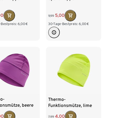
00
5,00
9,99
-Bestpreis:
6,00
€
30-Tage-Bestpreis:
6,00
€
o-
Thermo-
ionsmütze, beere
Funktionsmütze, lime
00
4,00
7,99