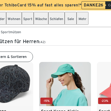
er TchiboCard 15% auf fast alles sparen!*
DANKE26
C
der
Wohnen
Sport
Wäsche
Schlafen
Sale
Mehr
Sportmützen
tzen für Herren
(42)
tern & Sortieren
-15%
-23%