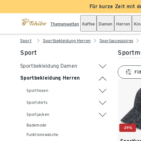
Für kurze Zeit mit d
Themenwelten
Kaffee
Damen
Herren
Kin
Sport
Sportbekleidung Herren
Sportaccessoires
Sport
Sportmü
Sportbekleidung Damen
Fil
Sportbekleidung Herren
Sporthosen
Sportshirts
Sportjacken
Bademode
-29%
Funktionswäsche