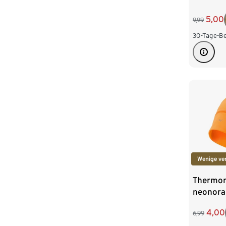
5,00
9,99
30-Tage-Be
Wenige ve
Thermom
neonora
4,00
6,99