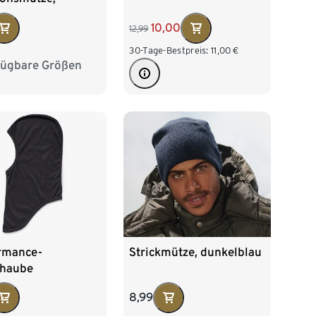
rz
10,00
12,99
30-Tage-Bestpreis:
11,00
€
fügbare Größen
L/XL
rmance-
Strickmütze, dunkelblau
haube
8,99