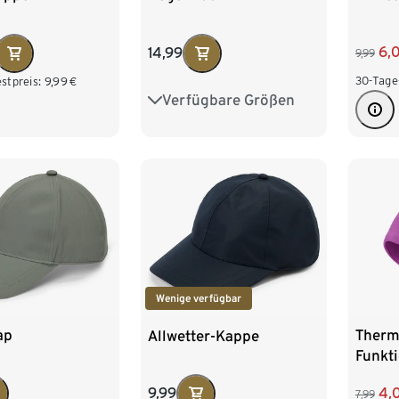
6,
14,99
9,99
30-Tage
stpreis:
9,99
€
Verfügbare Größen
S/M
L/XL
Wenige verfügbar
ap
Therm
Allwetter-Kappe
Funkt
4,
9,99
7,99