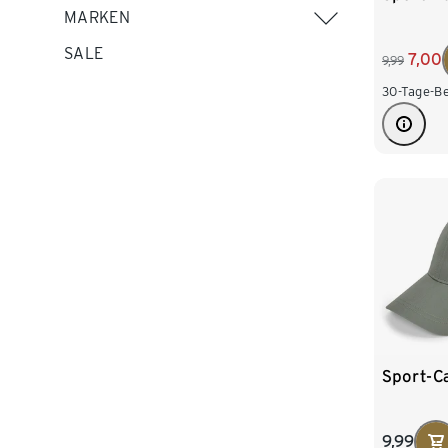
MARKEN
SALE
7,00
9,99
30-Tage-Be
Sport-C
9,99