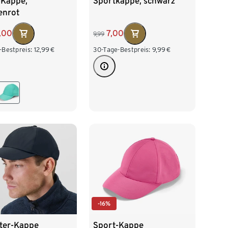
-Kappe,
Sportkappe, schwarz
enrot
,00
7,00
9,99
-Bestpreis:
12,99
€
30-Tage-Bestpreis:
9,99
€
-16%
tter-Kappe
Sport-Kappe