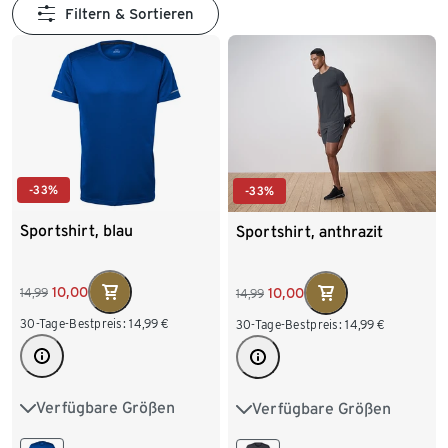
Filtern & Sortieren
-33%
-33%
Sportshirt, blau
Sportshirt, anthrazit
10,00
10,00
14,99
14,99
30-Tage-Bestpreis:
14,99
€
30-Tage-Bestpreis:
14,99
€
Verfügbare Größen
Verfügbare Größen
S 44/46
M 48/50
S 44/46
M 48/50