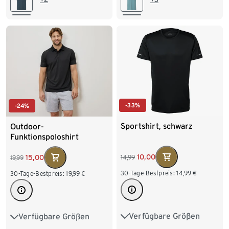
XXL 60/62
XXL 60/62
-33%
-24%
Sportshirt, schwarz
Outdoor-
Funktionspoloshirt
10,00
15,00
14,99
19,99
30-Tage-Bestpreis:
14,99
€
30-Tage-Bestpreis:
19,99
€
Verfügbare Größen
Verfügbare Größen
S 44/46
M 48/50
S 44/46
M 48/50