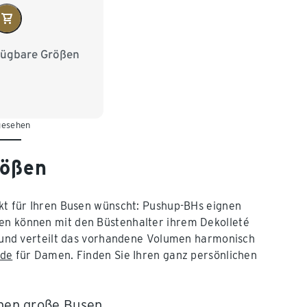
fügbare Größen
75B
80A
85A
85B
 gesehen
rößen
ekt für Ihren Busen wünscht: Pushup-BHs eignen
ten können mit den Büstenhalter ihrem Dekolleté
und verteilt das vorhandene Volumen harmonisch
de
für Damen. Finden Sie Ihren ganz persönlichen
inen große Busen