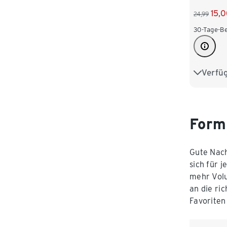
15,
24,99
30-Tage-Be
Verfü
75B
80B
85C
Form
Gute Nach
sich für 
mehr Volu
an die ri
Favoriten