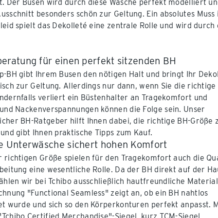
t. Der Busen wird durch diese Wäsche perfekt modelliert u
usschnitt besonders schön zur Geltung. Ein absolutes Muss 
leid spielt das Dekolleté eine zentrale Rolle und wird durch
eratung für einen perfekt sitzenden BH
p-BH gibt Ihrem Busen den nötigen Halt und bringt Ihr Deko
isch zur Geltung. Allerdings nur dann, wenn Sie die richtig
ndernfalls verliert ein Büstenhalter an Tragekomfort und
 und Nackenverspannungen können die Folge sein. Unser
cher BH-Ratgeber hilft Ihnen dabei, die richtige BH-Größe 
 und gibt Ihnen praktische Tipps zum Kauf.
e Unterwäsche sichert hohen Komfort
 richtigen Größe spielen für den Tragekomfort auch die Qua
beitung eine wesentliche Rolle. Da der BH direkt auf der Ha
wählen wir bei Tchibo ausschließlich hautfreundliche Material
chnung "Functional Seamless" zeigt an, ob ein BH nahtlos
et wurde und sich so den Körperkonturen perfekt anpasst. M
Tchibo Certified Merchandise"-Siegel, kurz TCM-Siegel,