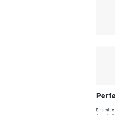
Perf
BHs mit e