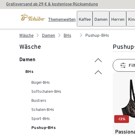
Gratisversand ab 29 € & kostenlose Rücksendung
Themenwelten
Kaffee
Damen
Herren
Kin
Wäsche
Damen
BHs
Pushup-BHs
Wäsche
Pushup
Damen
Fil
BHs
Bügel-BHs
Softschalen-BHs
Bustiers
Schalen-BHs
Sport-BHs
-13%
Pushup-BHs
Passion