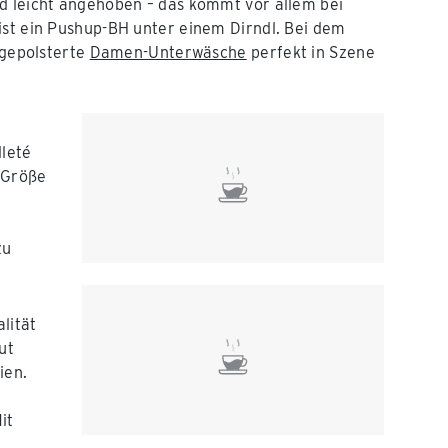
nd leicht angehoben – das kommt vor allem bei
ist ein Pushup-BH unter einem Dirndl. Bei dem
 gepolsterte
Damen-Unterwäsche
perfekt in Szene
lleté
e Größe
zu
lität
ut
ien.
it