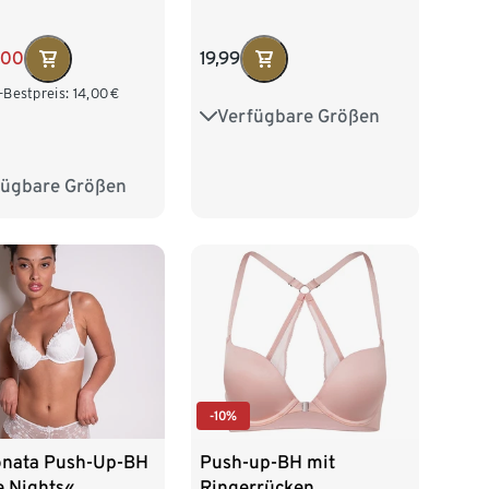
,00
19,99
-Bestpreis:
14,00
€
Verfügbare Größen
75A
75B
75C
80A
80B
80C
fügbare Größen
75B
80A
85B
85C
85A
85B
-10%
onata Push-Up-BH
Push-up-BH mit
e Nights«
Ringerrücken