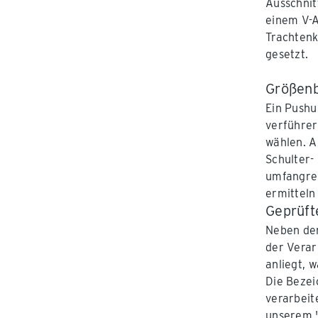
Ausschnit
einem V-A
Trachtenk
gesetzt.
Größenb
Ein Pushu
verführer
wählen. A
Schulter-
umfangrei
ermitteln
Geprüft
Neben der
der Verar
anliegt, 
Die Bezei
verarbeit
unserem "