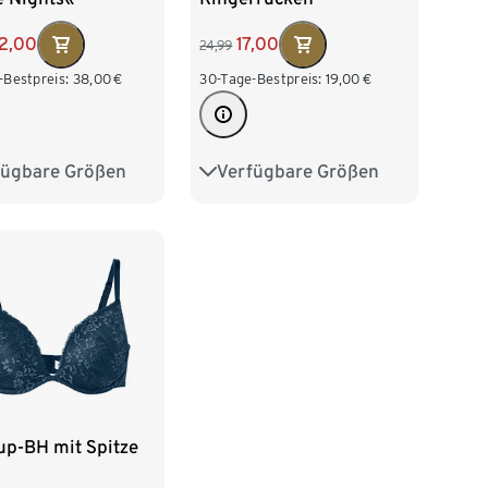
2,00
17,00
24,99
-Bestpreis:
38,00
€
30-Tage-Bestpreis:
19,00
€
fügbare Größen
Verfügbare Größen
70B
70C
75A
75B
80A
70E
75A
80B
85A
85B
75C
75D
75E
80B
80C
85A
85B
85D
up-BH mit Spitze