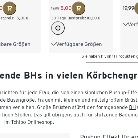
8,00
00
19,99
19,99
30-Tage-Bestpreis:
10,00
€
stpreis:
15,00
€
Ver
75A
80B
Verfügbare Größen
gbare Größen
70B
70C
75A
75C
80A
Sie haben 11 von 11 Produkten
75B
80A
80B
80C
85B
85A
85B
ende BHs in vielen Körbcheng
richten für jede Frau, die sich einen sinnlichen Pushup-Eff
jede Busengröße. Frauen mit kleinen und mittelgroßem Brüs
men verleihen. Große Brüsten stützt der formgebende
BH
chtigen Stellen. Das gilt übrigens auch für stützende
Bademo
 – im Tchibo Onlineshop.
Pushup-Effekt für e