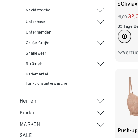
»Olivia«
Nachtwäsche
32,
61,00
Unterhosen
30-Tage-Be
Unterhemden
Große Größen
Verfü
70A
Shapewear
Strümpfe
70D
Bademäntel
75B
Funktionsunterwäsche
80A
Herren
80D
Kinder
85B
MARKEN
Push-up
SALE