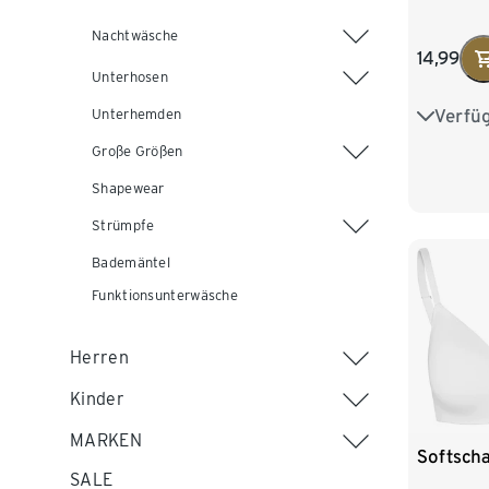
Nachtwäsche
14,99
Unterhosen
Verfü
Unterhemden
75A
Große Größen
80A
Shapewear
85A
Strümpfe
Bademäntel
Funktionsunterwäsche
Herren
Kinder
MARKEN
Softscha
SALE