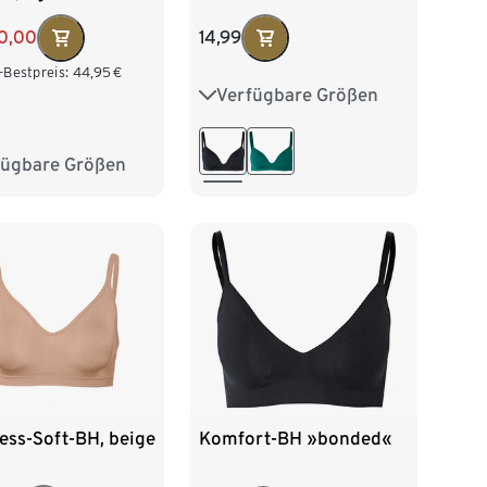
0,00
14,99
-Bestpreis:
44,95
€
Verfügbare Größen
75A
75B
75C
80A
80B
80C
fügbare Größen
M
L
XL
85A
85B
85C
ess-Soft-BH, beige
Komfort-BH »bonded«