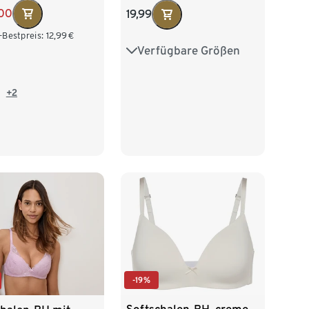
,00
19,99
-Bestpreis:
12,99
€
Verfügbare Größen
75A
75B
80A
80B
85B
+2
-19%