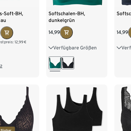
Softschalen-BH,
Softs
s-Soft-BH,
dunkelgrün
lau
14,99
14,99
0
stpreis:
12,99
€
Verfügbare Größen
Ver
75A
75B
75C
75A
80A
80B
80C
80A
2
85A
85B
85C
85A
rfügbar