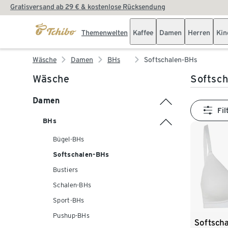
Gratisversand ab 29 € & kostenlose Rücksendung
Themenwelten
Kaffee
Damen
Herren
Kin
Wäsche
Damen
BHs
Softschalen-BHs
Wäsche
Softsc
Damen
Fil
BHs
Bügel-BHs
Softschalen-BHs
Bustiers
Schalen-BHs
Sport-BHs
Pushup-BHs
Softsch