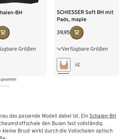
SCHIESSER Soft BH mit
chalen-BH
Pads, maple
39,95
Verfügbare Größen
fügbare Größen
S
M
L
XL
XXL
75B
75C
80B
80C
+2
85B
85C
n gesehen
Frau das passende Modell dabei ist. Ein
Schalen-BH
Schaumstoffschale den Busen fast vollständig
kleine Brust wirkt durch die Vollschalen optisch
ße.