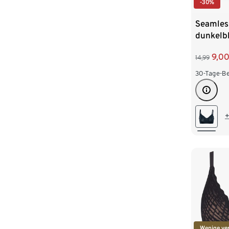
-30%
Seamles
dunkelb
9,0
14,99
30-Tage-Be
+
Wenige ve