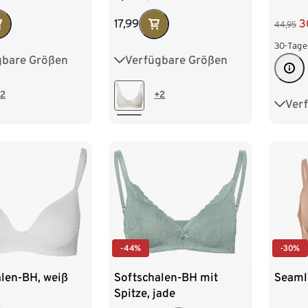
17,99
3
44,95
30-Tage
Verfügbare Größen
gbare Größen
75A
75B
75C
75B
75C
80A
80B
80C
80B
80C
+2
2
Ver
S
85A
85B
-30%
-44%
Seaml
len-BH, weiß
Softschalen-BH mit
Spitze, jade