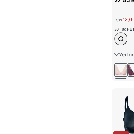
Softscha
12,0
17,99
30-Tage-Be
Verfü
75A
80A
85B