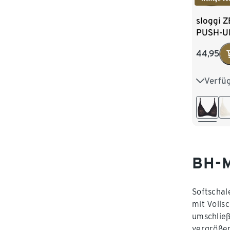
sloggi 
PUSH-UP
44,95
Verfü
S
M
BH-M
Softschal
mit Volls
umschließ
vergrößer