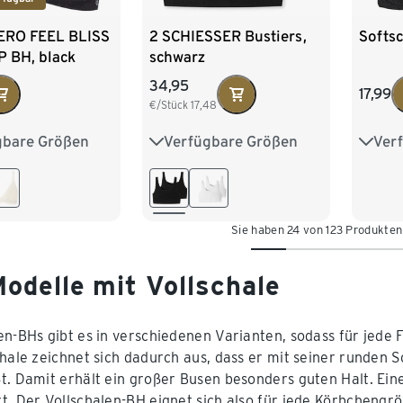
ZERO FEEL BLISS
2 SCHIESSER Bustiers,
Softs
 BH, black
schwarz
34,95
17,99
€/Stück
17,48
gbare Größen
Verfügbare Größen
Ver
L
XL
36
38
40
42
75A
44
80A
85A
Sie haben 24 von 123 Produkte
odelle mit Vollschale
en-BHs gibt es in verschiedenen Varianten, sodass für jede 
chale zeichnet sich dadurch aus, dass er mit seiner runden 
t. Damit erhält ein großer Busen besonders guten Halt. Eine 
t. Der Vollschalen-BH eignet sich also für jede Körbchengrö