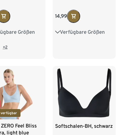
14,99
fügbare Größen
Verfügbare Größen
75B
75C
75A
75B
75C
80B
80C
80A
80B
80C
+2
85A
85B
85C
 verfügbar
 ZERO Feel Bliss
Softschalen-BH, schwarz
ra, light blue