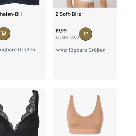
chalen-BH
2 Soft-BHs
19,99
€/Stück
10,00
fügbare Größen
Verfügbare Größen
75B
75C
75A
75B
80A
80B
80C
80B
85B
85B
85C