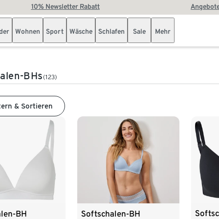
10% Newsletter Rabatt
Angebote
der
Wohnen
Sport
Wäsche
Schlafen
Sale
Mehr
halen-BHs
(123)
tern & Sortieren
Softs
alen-BH
Softschalen-BH