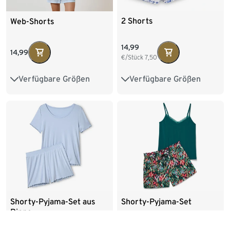
2 Shorts
Web-Shorts
14,99
14,99
€/Stück
7,50
Verfügbare Größen
Verfügbare Größen
XS 32/34
S 36/38
34
36
38
40
M 40/42
L 44/46
42
44
XL 48/50
XXL 52/54
Shorty-Pyjama-Set aus
Shorty-Pyjama-Set
Rippe