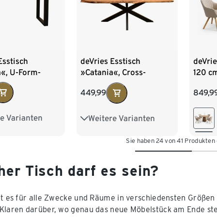
Esstisch
deVries Esstisch
deVrie
a«, U-Form-
»Catania«, Cross-
120 cm
 ca. 160 x 90 cm
Gestell, ca. 160 x 90 cm
natur
449,99
849,9
»Mate
e Varianten
Weitere Varianten
stell
U-Form-Gestell
estell
X-Bein-Gestell
Sie haben 24 von 41 Produkten
her Tisch darf es sein?
bt es für alle Zwecke und Räume in verschiedensten Größen 
Klaren darüber, wo genau das neue Möbelstück am Ende steh