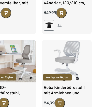
erstellbar, mit
»Andria«, 120/210 cm,
lade, komplett
schwarz
9
649,99
ar
+2
 verfügbar
Wenige verfügbar
3D-
Roba Kinderbürostuhl
rbürostuhl,
mit Armlehnen und
llbar, mit Fußbrett
Fußbrett
84,99