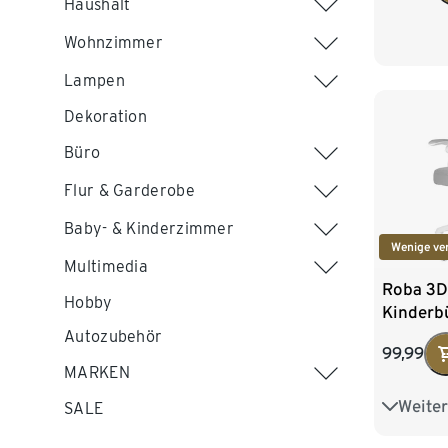
Haushalt
Wohnzimmer
Lampen
Dekoration
Büro
Flur & Garderobe
Baby- & Kinderzimmer
Wenige ve
Multimedia
Roba 3D
Hobby
Kinderbü
verstellb
Autozubehör
99,99
Armleh
MARKEN
Weiter
Mit Fußb
SALE