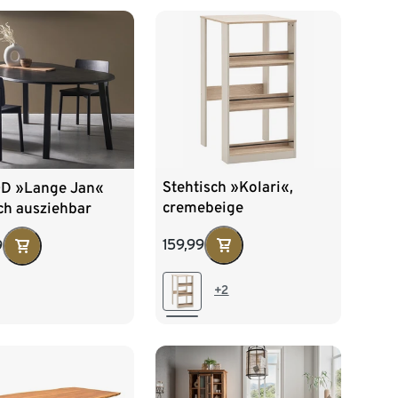
Stehtisch »Kolari«,
 »Lange Jan«
cremebeige
ch ausziehbar
159,99
9
+2