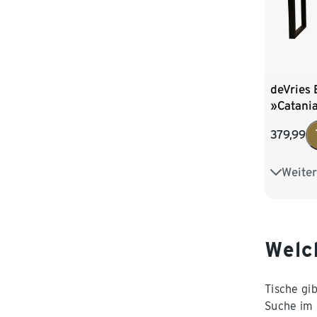
deVries 
»Catani
Gestell,
379,99
Weiter
Cross-Ge
X-Bein-G
Welc
Tische gi
Suche im 