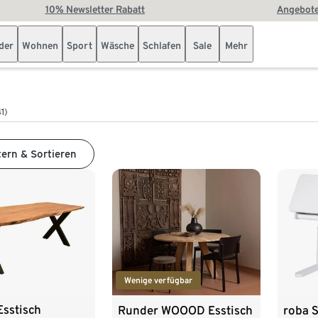
10% Newsletter Rabatt
Angebote
der
Wohnen
Sport
Wäsche
Schlafen
Sale
Mehr
41)
tern & Sortieren
Wenige verfügbar
Esstisch
Runder WOOOD Esstisch
roba S