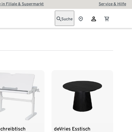
 in Filiale & Supermarkt
Service & Hilfe
Suche
chreibtisch
deVries Esstisch