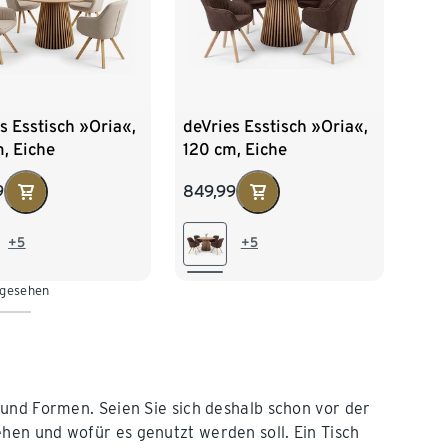
s Esstisch »Oria«,
deVries Esstisch »Oria«,
, Eiche
120 cm, Eiche
faben und 4 Stühle
naturfaben und 4 Stühle
9
849,99
ra«, beige
»Matera«, dunkelbraun
+5
+5
 gesehen
und Formen. Seien Sie sich deshalb schon vor der
en und wofür es genutzt werden soll. Ein Tisch