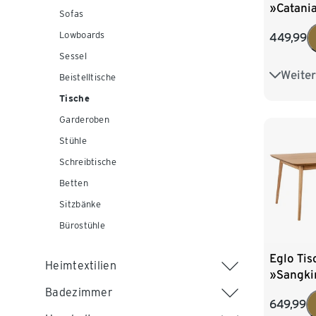
»Catania
Sofas
Gestell,
Lowboards
449,99
Sessel
Weiter
Cross-Ge
Beistelltische
Tische
U-Form-
Garderoben
Stühle
Schreibtische
Betten
Sitzbänke
Bürostühle
Eglo Tis
Heimtextilien
»Sangki
cm
Badezimmer
649,99