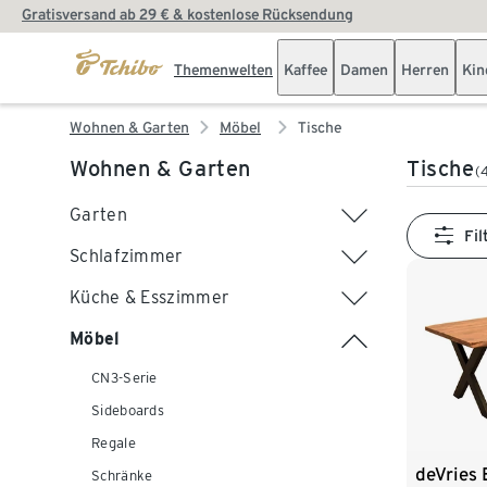
Gratisversand ab 29 € & kostenlose Rücksendung
Themenwelten
Kaffee
Damen
Herren
Kin
Wohnen & Garten
Möbel
Tische
Wohnen & Garten
Tische
(
Garten
Fil
Schlafzimmer
Küche & Esszimmer
Möbel
CN3-Serie
Sideboards
Regale
deVries 
Schränke