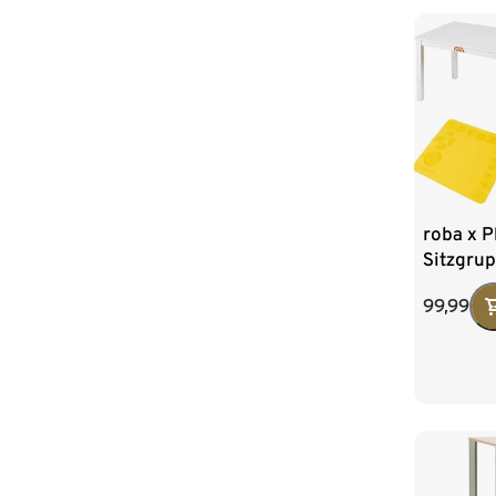
roba x 
Sitzgru
99,99