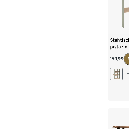
Stehtisc
pistazie
159,99
+