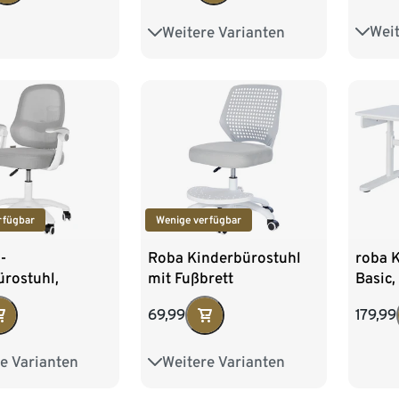
Weit
Weitere Varianten
Mit A
U-Form-Gestell
X-Bein-Gestell
rfügbar
Wenige verfügbar
-
Roba Kinderbürostuhl
roba K
rostuhl,
mit Fußbrett
Basic,
ar, mit
höhenv
69,99
179,99
nen
e Varianten
Weitere Varianten
rett
Mit Armlehnen