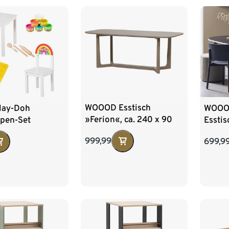
Mit Fußbrett und
Armlehnen
WOOOD Esstisch
Play-Doh
WOOOD
»Ferion«, ca. 240 x 90
ppen-Set
Esstis
cm
999,99
699,9