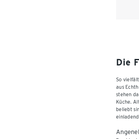
Die 
So vielfä
aus Echth
stehen da
Küche. Al
beliebt s
einladend
Angeneh