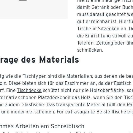
meist eine niedrige Tisc
damit Getränk oder Buch 
muss darauf geachtet wer
gut erreichbar ist. Hierf
Tische in Sitzecken an. De
die Einrichtung stilvoll z
Telefon, Zeitung oder ä
schmücken.
Frage des Materials
ltig wie die Tischtypen sind die Materialien, aus denen sie 
olz. Diese bieten sich für das Esszimmer an, da der Esstisch
rf. Eine
Tischdecke
schützt nicht nur die Holzoberfläche, s
ternativ schonen Platzdeckchen das Holz, wenn Sie den Tis
ind zudem Glastische. Das transparente Material füllt den 
 und modern erscheinen. Für extravagante Beistelltische eig
mes Arbeiten am Schreibtisch