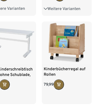
ere Varianten
Weitere Varianten
rmlehnen
Mit Armlehnen
Mit Fußbrett
Kinderbücherregal auf
inderschreibtisch
Rollen
 ohne Schublade,
erstellbar, weiß
79,99