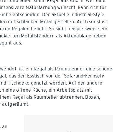
erer und edler ist ein Regal aus Ahorn. Wer eine
intensivere Naturfärbung wünscht, kann sich für
iche entscheiden. Der aktuelle Industrial-Style
den mit schlanken Metallgestellen. Auch sonst ist
eren Regalen beliebt. So sieht beispielsweise ein
lackierten Metallständern als Aktenablage neben
egant aus.
endet, ist ein Regal als Raumtrenner eine schöne
gal, das den Esstisch von der Sofa-und-Fernseh-
 und Tischdeko genutzt werden. Auf der andere
h eine offene Küche, ein Arbeitsplatz mit
einem Regal als Raumteiler abtrennen. Boxen,
r aufgeräumt.
s an