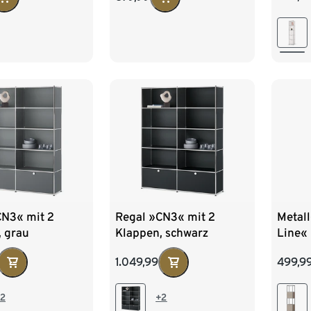
CN3« mit 2
Regal »CN3« mit 2
Metal
, grau
Klappen, schwarz
Line« 
verse
1.049,99
499,9
Schub
verset
taupe
2
+2