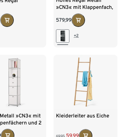
Hohes Regal Metall
es Regal
»CN3« mit Klappenfach,
grau
579,99
0
+2
 Metall »CN3« mit
Kleiderleiter aus Eiche
ppenfächern und 2
laden, weiß
9
59,99
69,95