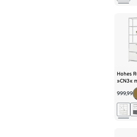
Hohes R
»CN3« m
Klappen
999,99