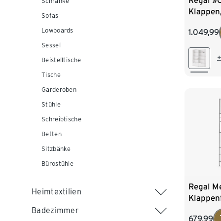
Regal »
Schränke
Klappen
Sofas
Lowboards
1.049,99
Sessel
+
Beistelltische
Tische
Garderoben
Stühle
Schreibtische
Betten
Sitzbänke
Bürostühle
Regal Me
Heimtextilien
Klappen
Schubla
Badezimmer
679,99