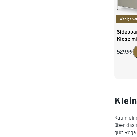
Wenige ve
Sideboa
Kids« mi
hellgrau
529,99
Klei
Kaum eine
über das 
gibt Rega