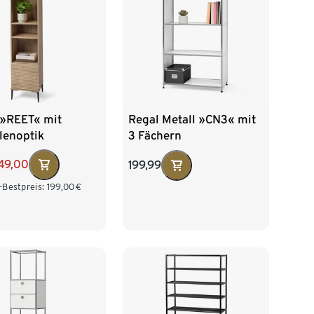
 »REET« mit
Regal Metall »CN3« mit
lenoptik
3 Fächern
49,00
199,99
-Bestpreis:
199,00
€