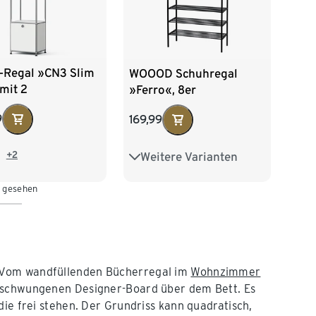
l-Regal »CN3 Slim
WOOOD Schuhregal
mit 2
»Ferro«, 8er
tzbaren
9
169,99
laden und 1
zbaren Klappe,
+2
Weitere Varianten
2 Regalböden
4 Regalböden
n gesehen
6 Regalböden
. Vom wandfüllenden Bücherregal im
Wohnzimmer
geschwungenen Designer-Board über dem Bett. Es
die frei stehen. Der Grundriss kann quadratisch,