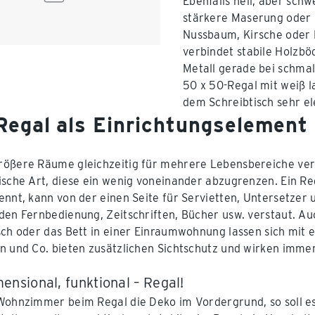
Ebenfalls hell, aber schw
stärkere Maserung oder 
Nussbaum, Kirsche oder E
verbindet stabile Holzbö
Metall gerade bei schmal
50 x 50-Regal mit weiß 
dem Schreibtisch sehr el
Regal als Einrichtungselement
ößere Räume gleichzeitig für mehrere Lebensbereiche verw
ische Art, diese ein wenig voneinander abzugrenzen. Ein Re
ennt, kann von der einen Seite für Servietten, Untersetzer
den Fernbedienung, Zeitschriften, Bücher usw. verstaut. Auc
sch oder das Bett in einer Einraumwohnung lassen sich mit 
n und Co. bieten zusätzlichen Sichtschutz und wirken imme
ensional, funktional – Regal!
Wohnzimmer beim Regal die Deko im Vordergrund, so soll e