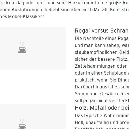
g, dreieckig oder gar rund sein. Hinzu kommt eine große Ausw
enen Ausführungen, beliebt sind aber auch Metall, Kunststof
ines Möbel-Klassikers!
Regal versus Schran
Die Nachteile eines Regal
und man kann sehen, was
staubempfindlicher Kleid
sicher der bessere Platz
Zettelsammlungen oder Sc
oder in einer Schublade 
praktisch, wenn Sie Ding
Darüberhinaus ist es seh
Sammlung, Gewürzgläser 
soll ja gar nicht verstec
Holz, Metall oder be
Das typische Wohnzimmer
Hell, unauffällig und prei