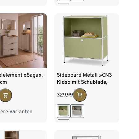
Sideboard Metall »CN3
elelement »Saga«,
Kids« mit Schublade,
 cm
pistazie
329,99
ere Varianten
9,5 cm