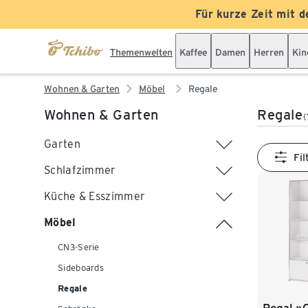
Für kurze Zeit mit d
Themenwelten
Kaffee
Damen
Herren
Kin
Wohnen & Garten
Möbel
Regale
Wohnen & Garten
Regale
(
Garten
Fil
Schlafzimmer
Küche & Esszimmer
Möbel
CN3-Serie
Sideboards
Regale