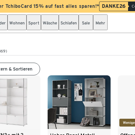
er TchiboCard 15% auf fast alles sparen!*
DANKE26
C
der
Wohnen
Sport
Wäsche
Schlafen
Sale
Mehr
169)
tern & Sortieren
Wenige