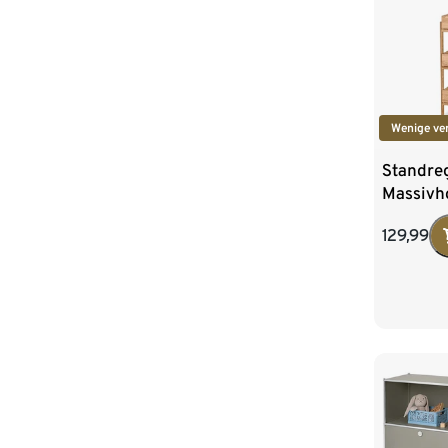
Wenige ve
Standre
Massivho
Fächern
129,99