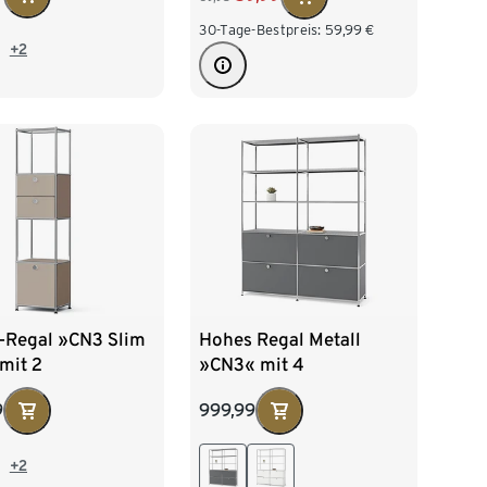
30-Tage-Bestpreis:
59,99
€
+2
l-Regal »CN3 Slim
Hohes Regal Metall
mit 2
»CN3« mit 4
tzbaren
Klappenfächern, grau
9
999,99
laden und 1
zbaren Klappe,
+2