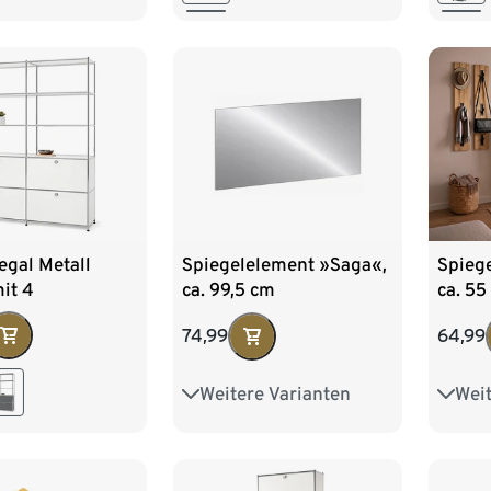
egal Metall
Spiegelelement »Saga«,
Spieg
it 4
ca. 99,5 cm
ca. 55
fächern, weiß
74,99
64,99
Weitere Varianten
Weit
Ca. 55 cm
Ca. 9