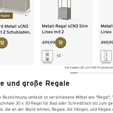
rfügbar
Metall-Regal »CN3 Slim
Metal
rd Metall »CN3
Line« mit 2
Line« 
t 2 Schubladen,
versetzbaren
verse
499,99
499,9
Schubladen und 1
Schub
versetzbaren Klappe,
verset
hellgrau
weiß
+2
Sie haben 24 von 169 Produkte
ne und große Regale
 Bezeichnung umfasst so verschiedene Möbel wie "Regal"
schmale 30 x 30-Regal für Bad oder Schreibtisch bis zum 
le, die an der Wand lehnen, Regale, die hängen, und Regale 