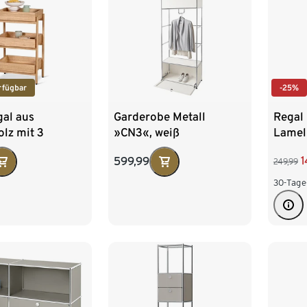
-25%
rfügbar
Regal
gal aus
Garderobe Metall
Lamel
lz mit 3
»CN3«, weiß
1
599,99
249,99
30-Tage