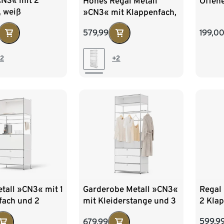
CN3« mit 2
Hohes Regal Metall
Offen
, weiß
»CN3« mit Klappenfach,
weiß
579,99
199,0
2
+2
Regal
tall »CN3« mit 1
Garderobe Metall »CN3«
2 Kla
fach und 2
mit Kleiderstange und 3
Schub
den
Schubladen
599,9
679,99