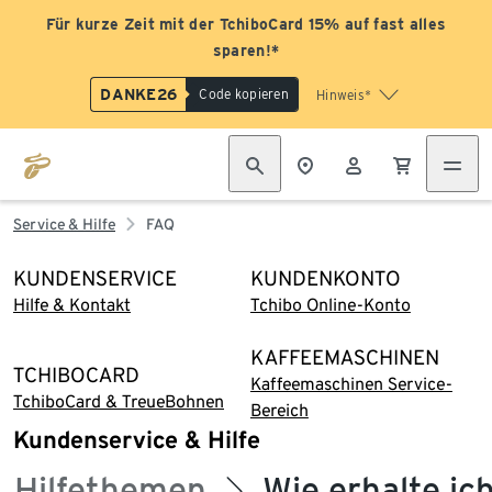
Für kurze Zeit mit der TchiboCard 15% auf fast alles
sparen!*
DANKE26
Code kopieren
Hinweis*
Service & Hilfe
FAQ
KUNDENSERVICE
KUNDENKONTO
Hilfe & Kontakt
Tchibo Online-Konto
KAFFEEMASCHINEN
TCHIBOCARD
Kaffeemaschinen Service-
TchiboCard & TreueBohnen
Bereich
Kundenservice & Hilfe
Hilfethemen
Wie erhalte ic