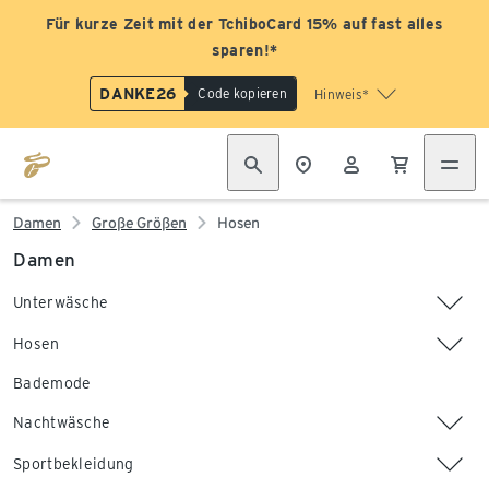
Für kurze Zeit mit der TchiboCard 15% auf fast alles
sparen!*
DANKE26
Code kopieren
Hinweis*
Damen
Große Größen
Hosen
Damen
Unterwäsche
Hosen
Bademode
Nachtwäsche
Sportbekleidung