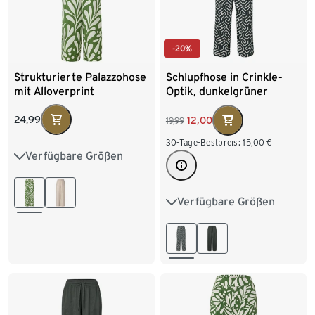
-20%
Strukturierte Palazzohose
Schlupfhose in Crinkle-
mit Alloverprint
Optik, dunkelgrüner
Alloverprint
24,99
12,00
19,99
30-Tage-Bestpreis:
15,00
€
Verfügbare Größen
36
38
40
42
44
46
48
50
Verfügbare Größen
36
38
40
42
44
46
48
50