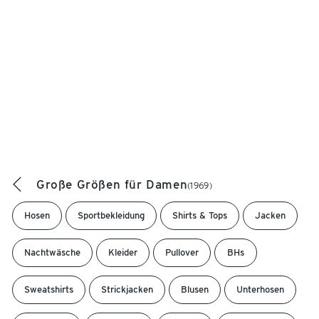
Große Größen für Damen
(1969)
Hosen
Sportbekleidung
Shirts & Tops
Jacken
Nachtwäsche
Kleider
Pullover
BHs
Sweatshirts
Strickjacken
Blusen
Unterhosen