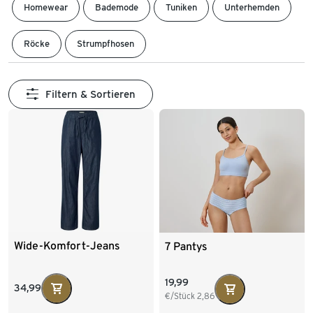
Homewear
Bademode
Tuniken
Unterhemden
Röcke
Strumpfhosen
Filtern & Sortieren
Wide-Komfort-Jeans
7 Pantys
19,99
34,99
€/Stück
2,86