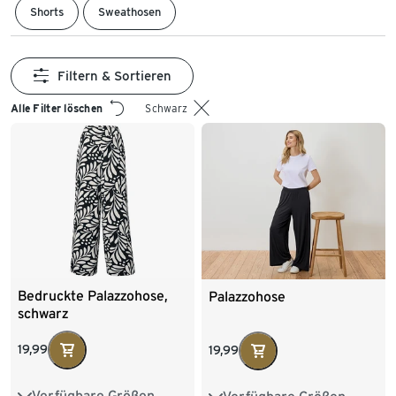
Shorts
Sweathosen
Filtern & Sortieren
Alle Filter löschen
Schwarz
Bedruckte Palazzohose,
Palazzohose
schwarz
19,99
19,99
Verfügbare Größen
S 36/38
M 40/42