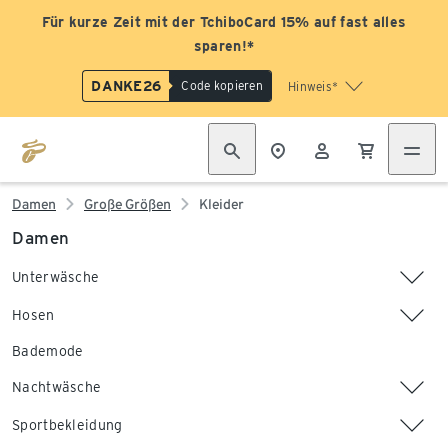
Für kurze Zeit mit der TchiboCard 15% auf fast alles
sparen!*
DANKE26
Code kopieren
Hinweis*
Damen
Große Größen
Kleider
Damen
Unterwäsche
Hosen
Bademode
Nachtwäsche
Sportbekleidung