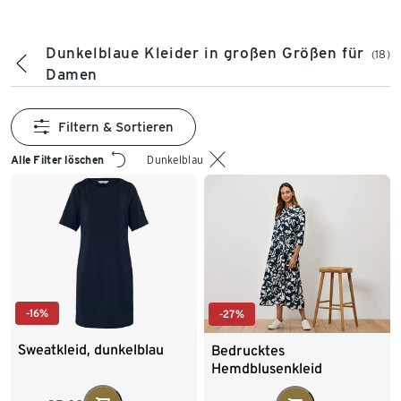
Dunkelblaue Kleider in großen Größen für
(18)
Damen
Filtern & Sortieren
Alle Filter löschen
Dunkelblau
-16%
-27%
Sweatkleid, dunkelblau
Bedrucktes
Hemdblusenkleid