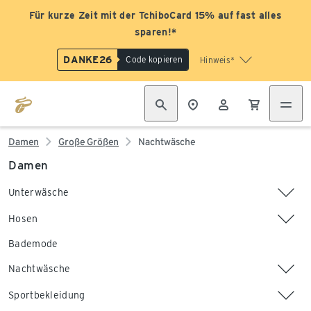
Für kurze Zeit mit der TchiboCard 15% auf fast alles
sparen!*
DANKE26
Code kopieren
Hinweis*
Damen
Große Größen
Nachtwäsche
Damen
Unterwäsche
Hosen
Bademode
Nachtwäsche
Sportbekleidung