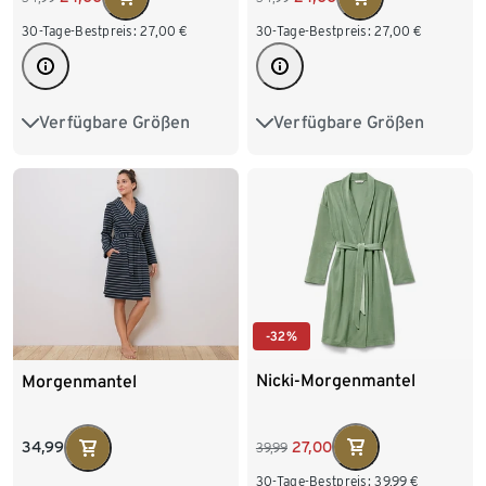
30-Tage-Bestpreis:
27,00
€
30-Tage-Bestpreis:
27,00
€
Verfügbare Größen
Verfügbare Größen
S 36/38
M 40/42
S 36/38
M 40/42
L 44/46
XL 48/50
L 44/46
XL 48/50
-32%
Nicki-Morgenmantel
Morgenmantel
27,00
34,99
39,99
30-Tage-Bestpreis:
39,99
€