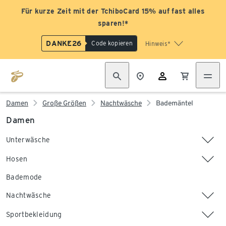
Für kurze Zeit mit der TchiboCard 15% auf fast alles
sparen!*
DANKE26
Code kopieren
Hinweis*
Damen
Große Größen
Nachtwäsche
Bademäntel
Damen
Unterwäsche
Hosen
Bademode
Nachtwäsche
Sportbekleidung