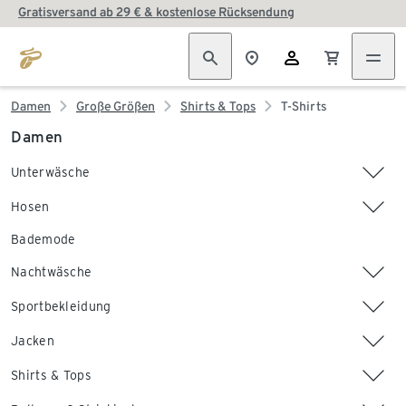
Gratisversand ab 29 € & kostenlose Rücksendung
Damen
Große Größen
Shirts & Tops
T-Shirts
Damen
Unterwäsche
Hosen
Bademode
Nachtwäsche
Sportbekleidung
Jacken
Shirts & Tops