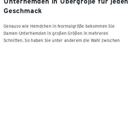
Unterhemden in Übergröße für jeden
Geschmack
Genauso wie Hemdchen in Normalgröße bekommen Sie
Damen-Unterhemden in großen Größen in mehreren
Schnitten. So haben Sie unter anderem die Wahl zwischen
Spaghetti- und Tank-Tops und finden Modelle mit U- oder V-
Ausschnitt. Insbesondere dann, wenn Sie regelmäßig
Unterhemden in Plus Size tragen, empfiehlt es sich, die
Hemdchen in mehrteiligen Sets zu kaufen. Übrigens: Unsere
Damen-Unterhemden können Sie auch alternativ zu
Damen
Nachtwäsche in Großen Größen
zum Schlafen tragen.
Unterhemden in Plus
Size: von klassischem
Weiß bis zu zartem
Rosé
Obschon Damen-