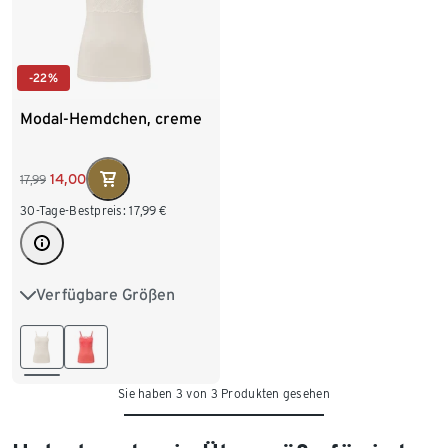
-22%
Modal-Hemdchen, creme
14,00
17,99
30-Tage-Bestpreis:
17,99
€
Verfügbare Größen
S 36/38
M 40/42
L 44/46
XL 48/50
Sie haben 3 von 3 Produkten gesehen