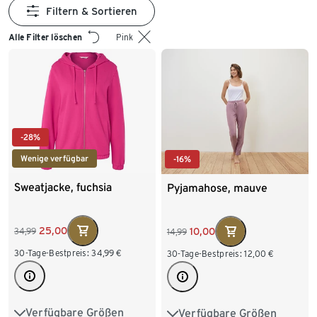
Filtern & Sortieren
Alle Filter löschen
Pink
-28%
Wenige verfügbar
-16%
Sweatjacke, fuchsia
Pyjamahose, mauve
25,00
10,00
34,99
14,99
30-Tage-Bestpreis:
34,99
€
30-Tage-Bestpreis:
12,00
€
Verfügbare Größen
Verfügbare Größen
S 36/38
M 40/42
S 36/38
M 40/42