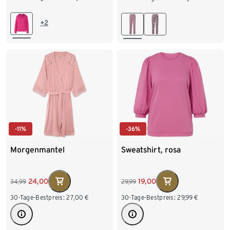
L 44/46
XL 48/50
L 44/46
XL 48/50
+2
XXL 52/54
XXL 52/54
-11%
-36%
Morgenmantel
Sweatshirt, rosa
24,00
19,00
34,99
29,99
30-Tage-Bestpreis:
27,00
€
30-Tage-Bestpreis:
29,99
€