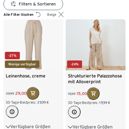
Filtern & Sortieren
Alle Filter löschen
Beige
-27%
Wenige verfügbar
-24%
Leinenhose, creme
Strukturierte Palazzohose
mit Alloverprint
29,00
15,00
39,99
19,99
30-Tage-Bestpreis:
39,99
€
30-Tage-Bestpreis:
19,99
€
Verfügbare Größen
Verfügbare Größen
36
38
40
42
36
38
40
42