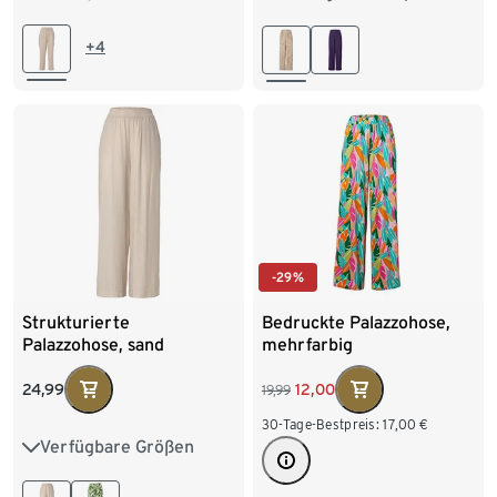
44
46
48
44
46
48
50
+4
-29%
Strukturierte
Bedruckte Palazzohose,
Palazzohose, sand
mehrfarbig
24,99
12,00
19,99
30-Tage-Bestpreis:
17,00
€
Verfügbare Größen
36
38
40
42
44
46
48
50