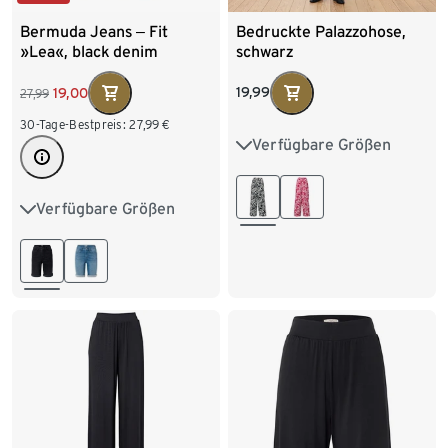
Bermuda Jeans ‒ Fit
Bedruckte Palazzohose,
»Lea«, black denim
schwarz
19,99
19,00
27,99
30-Tage-Bestpreis:
27,99
€
Verfügbare Größen
S 36/38
M 40/42
L 44/46
XL 48/50
Verfügbare Größen
36
38
40
42
XXL 52/54
44
46
48