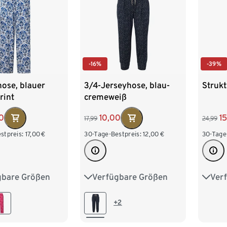
-16%
-39%
ose, blauer
3/4-Jerseyhose, blau-
Strukt
rint
cremeweiß
0
10,00
1
17,99
24,99
stpreis:
17,00
€
30-Tage-Bestpreis:
12,00
€
30-Tage
gbare Größen
Verfügbare Größen
Ver
M 40/42
S 36/38
M 40/42
S 36/
XL 48/50
L 44/46
XL 48/50
L 44
+2
/54
XXL 52/54
XXL 