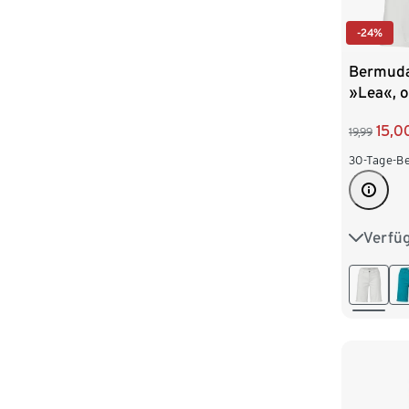
-24%
Bermuda
»Lea«, o
15,0
19,99
30-Tage-Be
Verfü
36
3
44
4