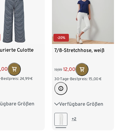
-20%
urierte Culotte
7/8-Stretchhose, weiß
5,00
12,00
19,99
-Bestpreis:
24,99
€
30-Tage-Bestpreis:
15,00
€
fügbare Größen
Verfügbare Größen
38
M 40/42
36
38
40
42
/46
XL 48/50
44
46
48
50
+2
52/54
52
54