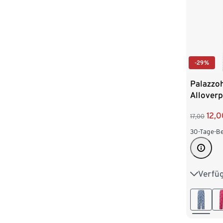
-29%
Palazzoh
Alloverp
12,0
17,00
30-Tage-Be
Verfü
S 36/38
L 44/46
XXL 52