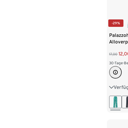
-29%
Palazzo
Alloverp
12,0
17,00
30-Tage-Be
Verfü
S 36/38
L 44/46
XXL 52