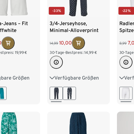
-33%
-22%
-Jeans – Fit
3/4-Jerseyhose,
Radle
ffwhite
Minimal-Alloverprint
Spitze
0
10,00
7,
14,99
8,99
stpreis:
19,99
€
30-Tage-Bestpreis:
14,99
€
30-Tage
gbare Größen
Verfügbare Größen
Ver
8
40
42
S 36/38
M 40/42
S 36/
6
48
L 44/46
XL 48/50
L 44
XXL 52/54
XXL 