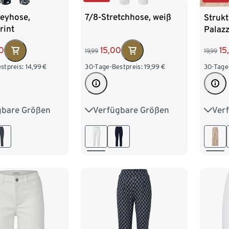
seyhose,
7/8-Stretchhose, weiß
Strukt
rint
Palaz
Allove
0
15,00
15
19,99
19,99
stpreis:
14,99
€
30-Tage-Bestpreis:
19,99
€
30-Tage
gbare Größen
Verfügbare Größen
Ver
M 40/42
36
38
40
42
36
XL 48/50
44
46
48
50
44
/54
52
54