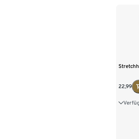
Stretch
22,99
Verfü
36
3
44
4
52
5