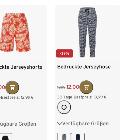
-39%
Bedruckte Jerseyhose
ckte Jerseyshorts
12,00
00
19,99
30-Tage-Bestpreis:
19,99
€
-Bestpreis:
12,99
€
Verfügbare Größen
fügbare Größen
S 36/38
M 40/42
38
M 40/42
L 44/46
XL 48/50
/46
XL 48/50