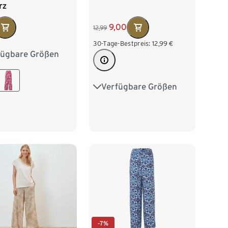
rz
9,00
12,99
30-Tage-Bestpreis:
12,99
€
fügbare Größen
38
M 40/42
/46
XL 48/50
Verfügbare Größen
S 36/38
M 40/42
52/54
L 44/46
XL 48/50
XXL 52/54
-7%