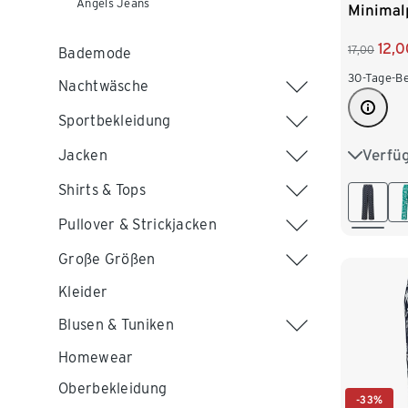
Angels Jeans
Minimal
12,0
17,00
Bademode
30-Tage-Be
Nachtwäsche
Sportbekleidung
Verfü
Jacken
S 36/38
Shirts & Tops
L 44/46
Pullover & Strickjacken
XXL 52
Große Größen
Kleider
Blusen & Tuniken
Homewear
Oberbekleidung
-33%