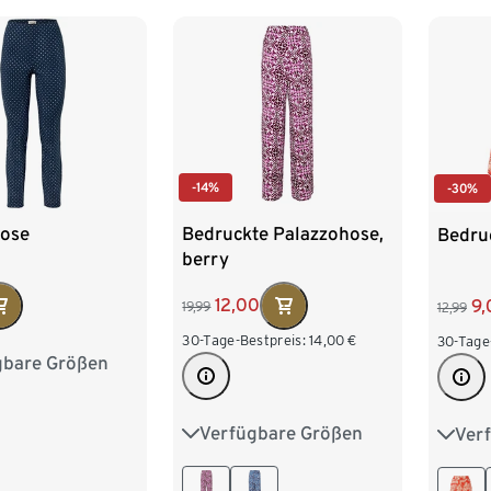
-14%
-30%
hose
Bedruckte Palazzohose,
Bedru
berry
12,00
9,
19,99
12,99
30-Tage-Bestpreis:
14,00
€
30-Tage
gbare Größen
8
40
42
6
48
50
Verfügbare Größen
Ver
S 36/38
M 40/42
S 36/
4
L 44/46
XL 48/50
L 44