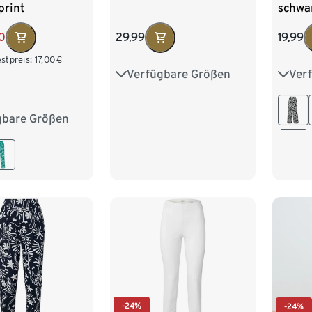
print
schwa
0
19,99
29,99
stpreis:
17,00
€
Ver
Verfügbare Größen
S 36/
36
38
40
42
L 44
44
46
48
50
gbare Größen
M 40/42
XXL 
XL 48/50
/54
-24%
-24%