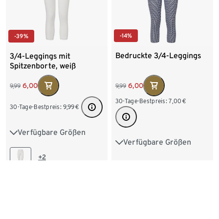
-14%
-39%
Bedruckte 3/4-Leggings
3/4-Leggings mit
Spitzenborte, weiß
6,00
6,00
9,99
9,99
30-Tage-Bestpreis:
7,00
€
30-Tage-Bestpreis:
9,99
€
Verfügbare Größen
S 36/38
M 40/42
Verfügbare Größen
S 36/38
M 40/42
L 44/46
XL 48/50
+2
L 44/46
XL 48/50
XXL 52/54
XXL 52/54