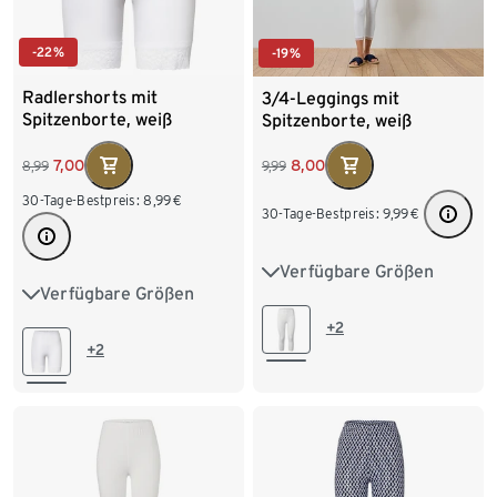
-22%
-19%
Radlershorts mit
3/4-Leggings mit
Spitzenborte, weiß
Spitzenborte, weiß
7,00
8,00
8,99
9,99
30-Tage-Bestpreis:
8,99
€
30-Tage-Bestpreis:
9,99
€
Verfügbare Größen
S 36/38
M 40/42
Verfügbare Größen
S 36/38
M 40/42
L 44/46
XL 48/50
+2
L 44/46
XL 48/50
+2
XXL 52/54
XXL 52/54