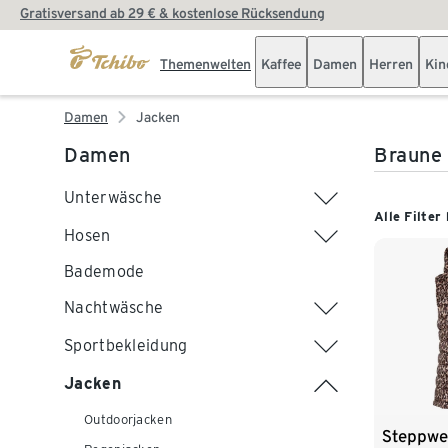
Gratisversand ab 29 € & kostenlose Rücksendung
Themenwelten
Kaffee
Damen
Herren
Kin
Damen
Jacken
Damen
Braune
Unterwäsche
Alle Filter
Hosen
Bademode
Nachtwäsche
Sportbekleidung
Jacken
Outdoorjacken
Steppwe