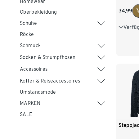
Homewear
34,99
Oberbekleidung
Schuhe
Verfü
S 36/38
Röcke
L 44/46
Schmuck
XXL 52
Socken & Strumpfhosen
Accessoires
Koffer & Reiseaccessoires
Umstandsmode
MARKEN
SALE
Steppja