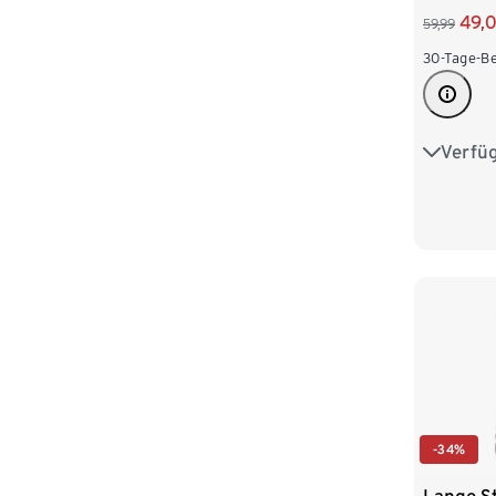
49,
59,99
30-Tage-Be
Verfü
36
3
44
4
-34%