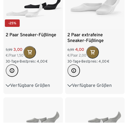
-25%
2 Paar Sneaker-Füßlinge
2 Paar extrafeine
Sneaker-Füßlinge
3,00
4,00
5,99
6,99
€/Paar
1,50
€/Paar
2,00
30-Tage-Bestpreis:
4,00
€
30-Tage-Bestpreis:
4,00
€
Verfügbare Größen
Verfügbare Größen
41-43
35-37
38-40
35-38
39-42