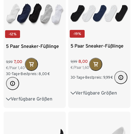
-19%
-12%
5 Paar Sneaker-Füßlinge
5 Paar Sneaker-Füßlinge
8,00
7,00
9,99
9,99
€/Paar
1,60
€/Paar
1,40
30-Tage-Bestpreis:
8,00
€
30-Tage-Bestpreis:
9,99
€
Verfügbare Größen
41-43
35-37
38-40
Verfügbare Größen
41-43
35-37
38-40