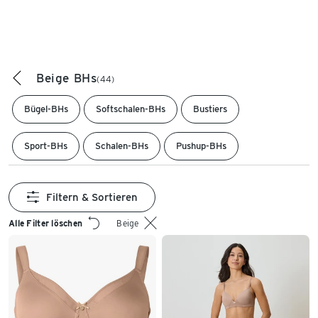
Beige BHs
(44)
Bügel-BHs
Softschalen-BHs
Bustiers
Sport-BHs
Schalen-BHs
Pushup-BHs
Filtern & Sortieren
Alle Filter löschen
Beige