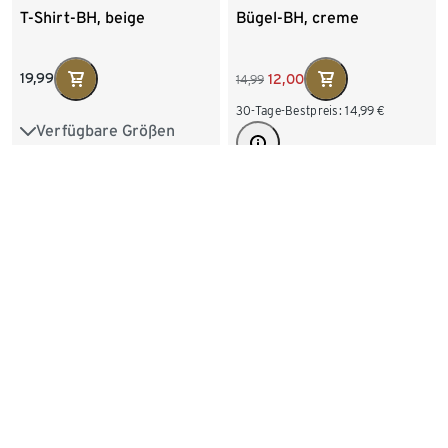
T-Shirt-BH, beige
Bügel-BH, creme
19,99
12,00
14,99
30-Tage-Bestpreis:
14,99
€
Verfügbare Größen
75A
75B
80A
80B
80C
85B
Verfügbare Größen
75B
80B
80C
85C
85B
85C
90C