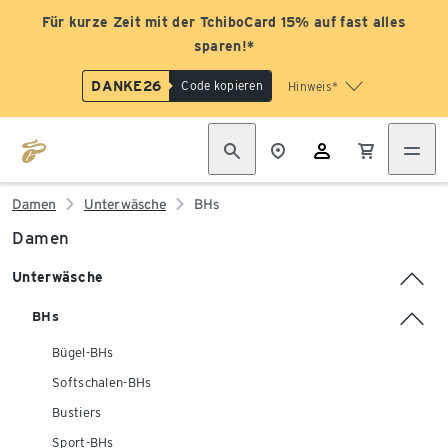
Für kurze Zeit mit der TchiboCard 15% auf fast alles
sparen!*
DANKE26
Code kopieren
Hinweis*
Damen
Unterwäsche
BHs
Damen
Unterwäsche
BHs
Bügel-BHs
Softschalen-BHs
Bustiers
Sport-BHs