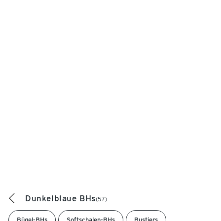
Dunkelblaue BHs
(57)
Bügel-BHs
Softschalen-BHs
Bustiers