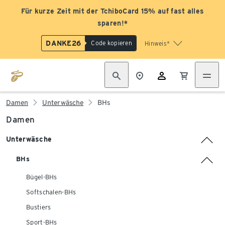
Für kurze Zeit mit der TchiboCard 15% auf fast alles
sparen!*
DANKE26
Code kopieren
Hinweis*
Damen
Unterwäsche
BHs
Damen
Unterwäsche
BHs
Bügel-BHs
Softschalen-BHs
Bustiers
Sport-BHs