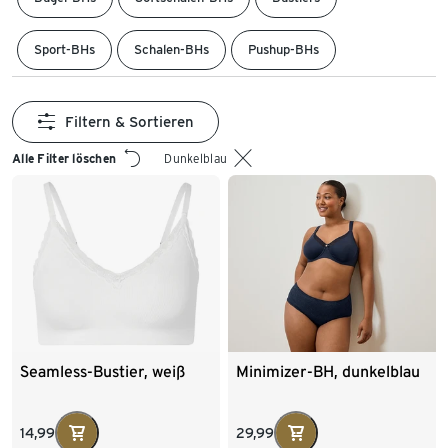
Sport-BHs
Schalen-BHs
Pushup-BHs
Filtern & Sortieren
Alle Filter löschen
Dunkelblau
Seamless-Bustier, weiß
Minimizer-BH, dunkelblau
14,99
29,99