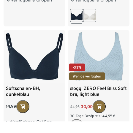
M 40/42
L 44/46
85E
90D
90E
95D
95E
-33%
Wenige verfügbar
Softschalen-BH,
sloggi ZERO Feel Bliss Soft
dunkelblau
bra, light blue
14,99
30,00
44,95
30-Tage-Bestpreis:
44,95
€
Verfügbare Größen
75A
75B
75C