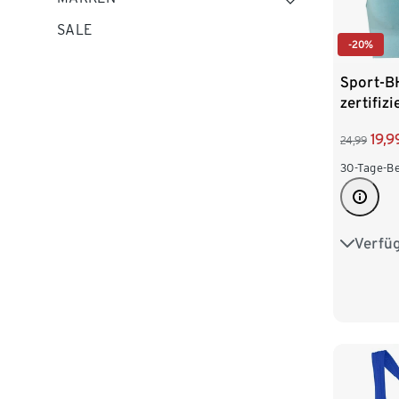
SALE
-20%
Sport-B
zertifizi
19,9
24,99
30-Tage-Be
Verfü
XS 32/3
M 40/4
XL 48/