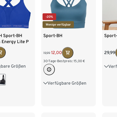
-20%
Wenige verfügbar
H Sport-BH
Sport-BH
Sport
n Energy Lite P
12,00
29,99
19,99
30-Tage-Bestpreis:
15,00
€
gbare Größen
Ver
80C
80D
75B
85C
85D
80C
Verfügbare Größen
XS 32/34
S 36/38
90C
90D
85C
M 40/42
L 44/46
XL 48/50