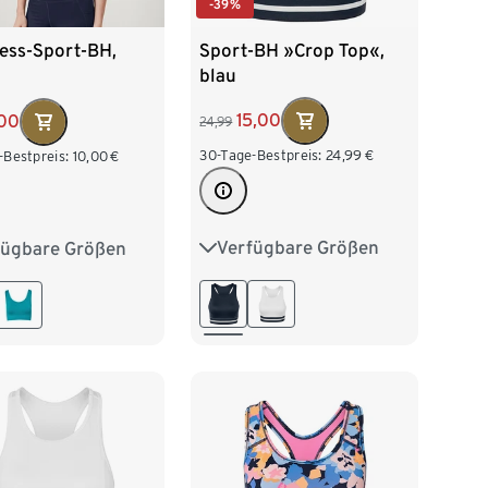
-39%
Sport-BH »Crop Top«,
ess-Sport-BH,
blau
15,00
,00
24,99
30-Tage-Bestpreis:
24,99
€
-Bestpreis:
10,00
€
Verfügbare Größen
fügbare Größen
XS 32/34
S 36/38
2/34
S 36/38
M 40/42
L 44/46
/42
L 44/46
XL 48/50