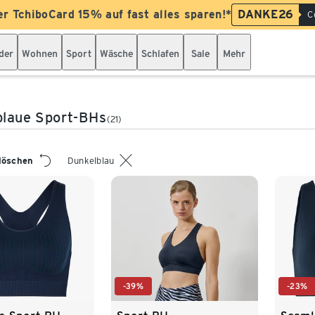
er TchiboCard 15% auf fast alles sparen!*
DANKE26
C
der
Wohnen
Sport
Wäsche
Schlafen
Sale
Mehr
blaue Sport-BHs
(21)
 löschen
Dunkelblau
-39%
-23%