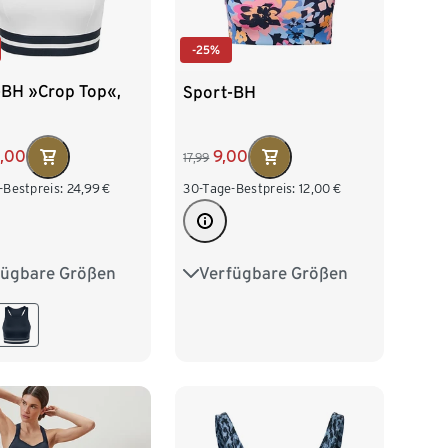
-25%
-BH »Crop Top«,
Sport-BH
5,00
9,00
17,99
-Bestpreis:
24,99
€
30-Tage-Bestpreis:
12,00
€
fügbare Größen
Verfügbare Größen
2/34
S 36/38
XS 32/34
S 36/38
/42
L 44/46
M 40/42
L 44/46
8/50