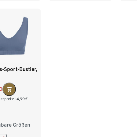
-Sport-Bustier,
0
stpreis:
14,99
€
gbare Größen
4
S 36/38