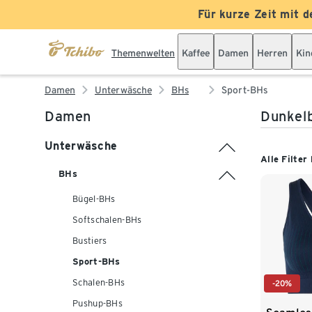
Für kurze Zeit mit d
Themenwelten
Kaffee
Damen
Herren
Kin
Damen
Unterwäsche
BHs
Sport-BHs
Damen
Dunkel
Unterwäsche
Alle Filter
BHs
Bügel-BHs
Softschalen-BHs
Bustiers
Sport-BHs
Schalen-BHs
-20%
Pushup-BHs