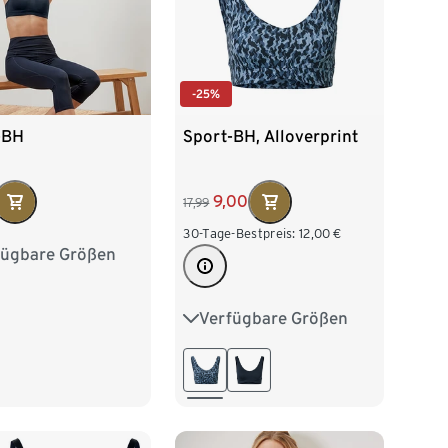
-25%
-BH
Sport-BH, Alloverprint
9,00
17,99
30-Tage-Bestpreis:
12,00
€
fügbare Größen
75C
80B
80D
85B
Verfügbare Größen
XS 32/34
S 36/38
85D
M 40/42
L 44/46