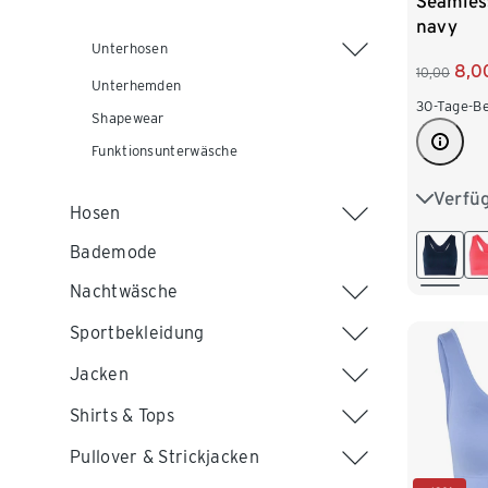
Seamles
navy
Unterhosen
8,0
10,00
Unterhemden
30-Tage-Be
Shapewear
Funktionsunterwäsche
Verfü
S 36/38
Hosen
L 44/46
Bademode
Nachtwäsche
Sportbekleidung
Jacken
Shirts & Tops
Pullover & Strickjacken