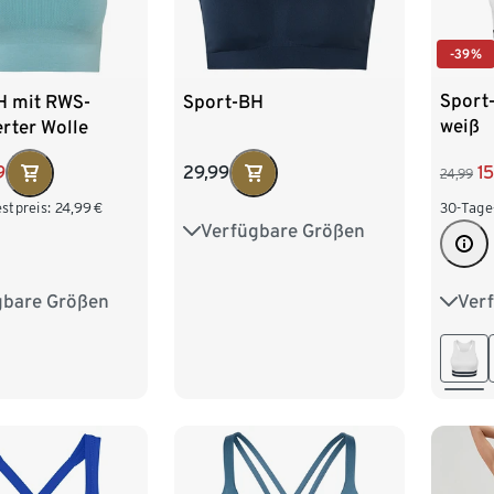
-39%
Sport
H mit RWS-
Sport-BH
weiß
erter Wolle
1
9
29,99
24,99
30-Tage
stpreis:
24,99
€
Verfügbare Größen
S 36/38
M 40/42
L 44/46
XL 48/50
Ver
gbare Größen
XS 3
4
S 36/38
M 40
2
L 44/46
XL 4
50