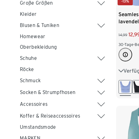
-13%
Große Größen
Kleider
Seamles
lavendel
Blusen & Tuniken
12,9
14,99
Homewear
30-Tage-Be
Oberbekleidung
Schuhe
Röcke
Verfü
XS 32/3
Schmuck
M 40/4
Socken & Strumpfhosen
Accessoires
Koffer & Reiseaccessoires
Umstandsmode
MARKEN