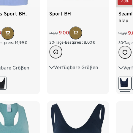
-10%
Sport-BH
s-Sport-BH,
Seaml
blau
9,00
9
9
14,99
14,99
30-Tage-Bestpreis:
8,00
€
stpreis:
14,99
€
30-Tage
Verfügbare Größen
gbare Größen
Ver
XS 32/34
S 36/38
4
S 36/38
XS 3
M 40/42
L 44/46
2
L 44/46
M 40