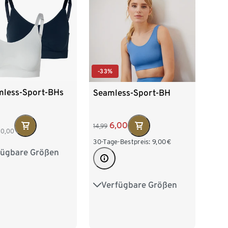
-33%
mless-Sport-BHs
Seamless-Sport-BH
6,00
14,99
10,00
30-Tage-Bestpreis:
9,00
€
fügbare Größen
38
M 40/42
/46
XL 48/50
Verfügbare Größen
XS 32/34
S 36/38
M 40/42
L 44/46