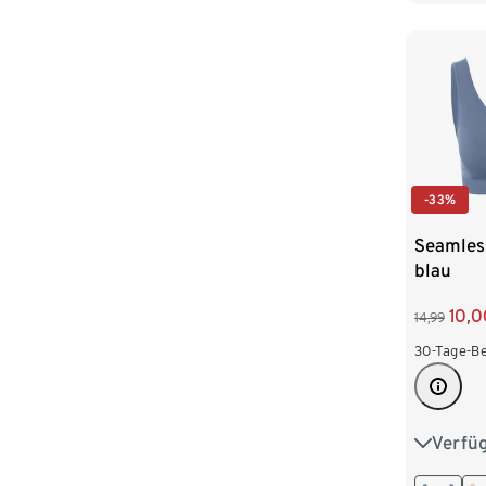
-33%
Seamless
blau
10,0
14,99
30-Tage-Be
Verfü
XS 32/3