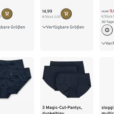
9
14,99
14,99
6
€/Stück
€/Stück
3,00
30-Tage
gbare Größen
Verfügbare Größen
M 40/42
S 36/38
M 40/42
XL 48/50
L 44/46
XL 48/50
Ver
XS 3
/54
M 40
XL 4
s
3 Magic-Cut-Pantys,
sloggi
dunkelblau
multic