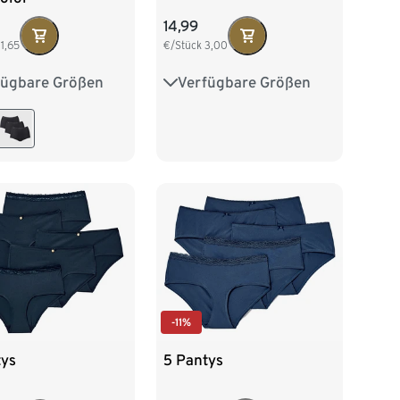
14,99
11,65
€/Stück
3,00
fügbare Größen
Verfügbare Größen
40
42
44
S 36/38
M 40/42
48
L 44/46
XL 48/50
-11%
5 Pantys
tys