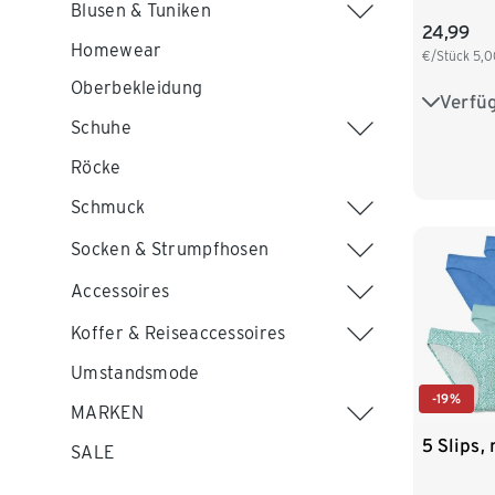
Blusen & Tuniken
24,99
Homewear
€/Stück
5,0
Oberbekleidung
Verfü
S 36/38
Schuhe
L 44/46
Röcke
XXL 52
Schmuck
Socken & Strumpfhosen
Accessoires
Koffer & Reiseaccessoires
Umstandsmode
-19%
MARKEN
5 Slips,
SALE