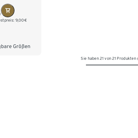
0
stpreis:
9,00
€
gbare Größen
M 40/42
Sie haben 21 von 21 Produkten
XL 48/50
/54