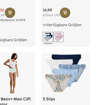
,00
14,99
1,80
€/Stück
3,00
-Bestpreis:
14,99
€
Verfügbare Größen
S 36/38
M 40/42
L 44/46
XL 48/50
fügbare Größen
2/34
S 36/38
XXL 52/54
/42
L 44/46
8/50
 Basic+ Maxi C3P,
5 Slips
olor