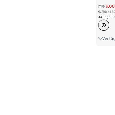
9,00
17,99
€/Stück
1,8
30-Tage-Be
Verfü
S 36/38
L 44/46
XXL 52