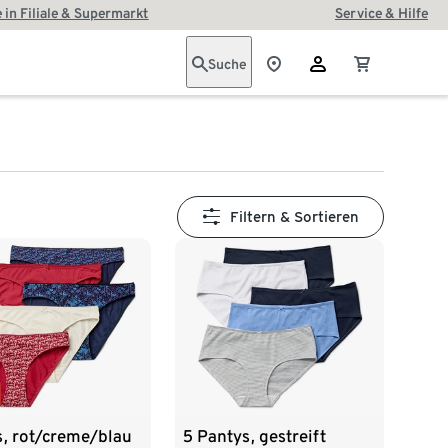
 in Filiale & Supermarkt
Service & Hilfe
Suche
Filtern & Sortieren
s, rot/creme/blau
5 Pantys, gestreift