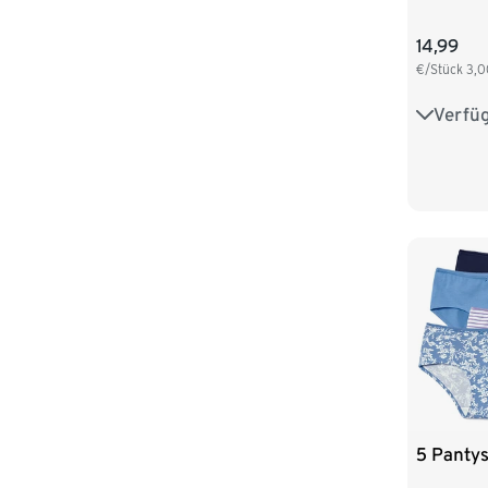
14,99
€/Stück
3,0
Verfü
S 36/38
L 44/46
XXL 52
5 Panty