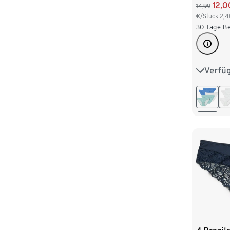
12,0
14,99
€/Stück
2,4
30-Tage-Be
Verfü
S 36/38
L 44/46