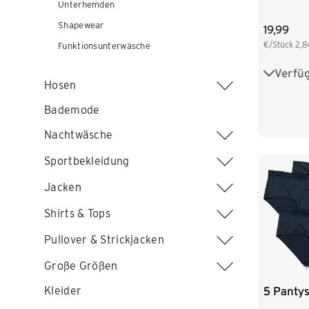
Unterhemden
Shapewear
19,99
€/Stück
2,8
Funktionsunterwäsche
Verfü
S 36/38
Hosen
L 44/46
Bademode
XXL 52
Nachtwäsche
Sportbekleidung
Jacken
Shirts & Tops
Pullover & Strickjacken
Große Größen
5 Panty
Kleider