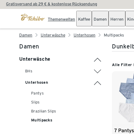
Gratisversand ab 29 € & kostenlose Rücksendung
Themenwelten
Kaffee
Damen
Herren
Kin
Damen
Unterwäsche
Unterhosen
Multipacks
Damen
Dunkelb
Unterwäsche
Alle Filter
BHs
Unterhosen
Pantys
Slips
Brazilian Slips
Multipacks
7 Pantys