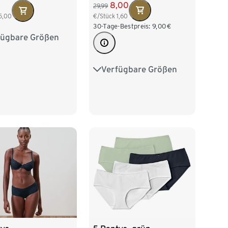
8,00
29,99
€/Stück
1,60
5,00
30-Tage-Bestpreis:
9,00
€
fügbare Größen
38
M 40/42
/46
XL 48/50
Verfügbare Größen
S 36/38
M 40/42
52/54
L 44/46
XL 48/50
XXL 52/54