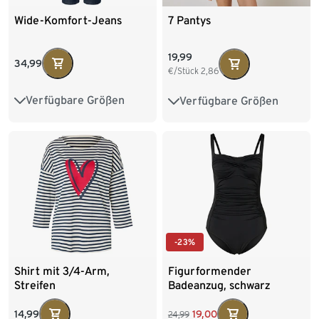
Wide-Komfort-Jeans
7 Pantys
19,99
34,99
€/Stück
2,86
Verfügbare Größen
Verfügbare Größen
36
38
40
42
S 36/38
M 40/42
44
46
48
L 44/46
XL 48/50
XXL 52/54
-23%
Shirt mit 3/4-Arm,
Figurformender
Streifen
Badeanzug, schwarz
14,99
19,00
24,99