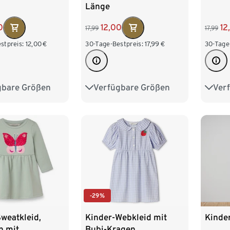
Länge
0
12
12,00
17,99
17,99
stpreis:
12,00
€
30-Tage
30-Tage-Bestpreis:
17,99
€
gbare Größen
Ver
Verfügbare Größen
98/104
86/9
86/92
98/104
122/128
110/1
110/116
122/128
134/140
-29%
weatkleid,
Kinder-Webkleid mit
Kinder
n mit
Bubi-Kragen