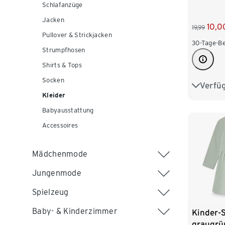
Schlafanzüge
Jacken
10,0
19,99
Pullover & Strickjacken
30-Tage-Be
Strumpfhosen
Shirts & Tops
Socken
Verfü
86/92
Kleider
110/116
Babyausstattung
Accessoires
Mädchenmode
Jungenmode
Spielzeug
Baby- & Kinderzimmer
Kinder-S
graugrü