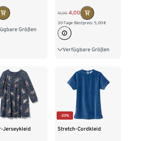
4,00
10,00
30-Tage-Bestpreis:
5,00
€
fügbare Größen
2
98/104
16
122/128
Verfügbare Größen
62/68
74/80
86/92
98/104
-20%
-Jerseykleid
Stretch-Cordkleid