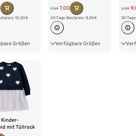
0
9,
7,00
12,99
17,99
stpreis:
10,00
€
30-Tage
30-Tage-Bestpreis:
9,00
€
gbare Größen
Ver
Verfügbare Größen
98/104
86/9
50/56
62/68
74/80
122/128
110/1
86/92
98/104
 Kinder-
id mit Tüllrock