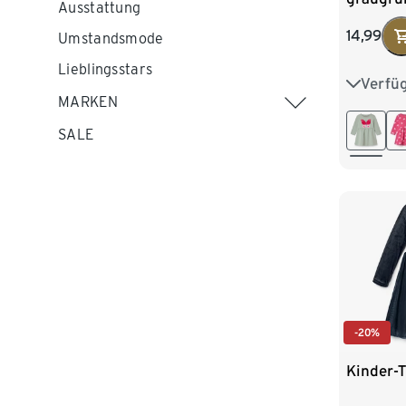
Ausstattung
Schmett
14,99
Umstandsmode
Applikat
Lieblingsstars
Verfü
86/92
MARKEN
110/116
SALE
-20%
Kinder-T