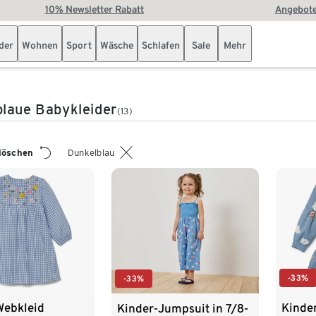
10% Newsletter Rabatt
Angebote
der
Wohnen
Sport
Wäsche
Schlafen
Sale
Mehr
laue Babykleider
(13)
 löschen
Dunkelblau
-33%
-33%
Webkleid
Kinde
Kinder-Jumpsuit in 7/8-