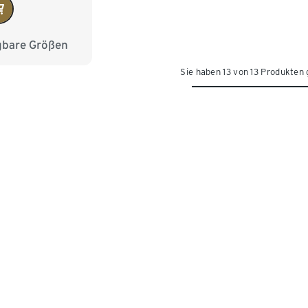
gbare Größen
8
104
110
Sie haben 13 von 13 Produkten
22
128