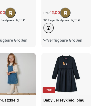
,00
12,00
17,99
-Bestpreis:
17,99
€
30-Tage-Bestpreis:
17,99
€
fügbare Größen
Verfügbare Größen
2
98/104
86/92
98/104
16
122/128
110/116
122/128
-20%
-Latzkleid
Baby Jerseykleid, blau