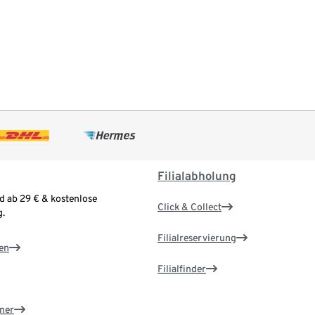
Filialabholung
d ab 29 € & kostenlose
Click & Collect
.
Filialreservierung
en
Filialfinder
ner