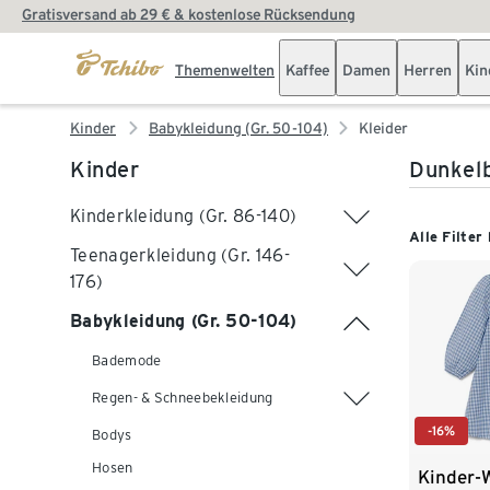
Gratisversand ab 29 € & kostenlose Rücksendung
Themenwelten
Kaffee
Damen
Herren
Kin
Kinder
Babykleidung (Gr. 50-104)
Kleider
Kinder
Dunkelb
Kinderkleidung (Gr. 86-140)
Alle Filter
Teenagerkleidung (Gr. 146-
176)
Babykleidung (Gr. 50-104)
Bademode
Regen- & Schneebekleidung
-16%
Bodys
Hosen
Kinder-