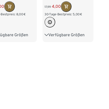
00
4,00
17,99
-Bestpreis:
8,00
€
30-Tage-Bestpreis:
5,00
€
fügbare Größen
Verfügbare Größen
2
98/104
86/92
98/104
16
122/128
110/116
122/128