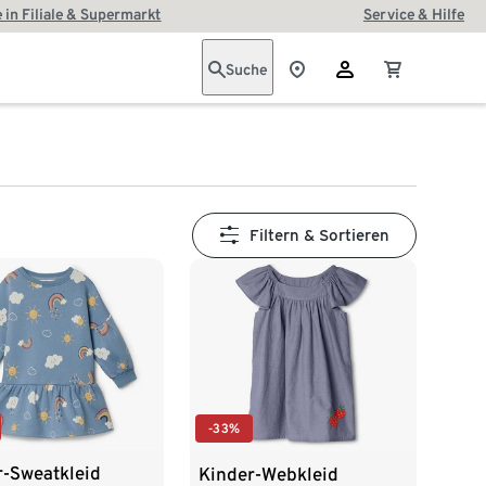
 in Filiale & Supermarkt
Service & Hilfe
Suche
Filtern & Sortieren
-33%
r-Sweatkleid
Kinder-Webkleid