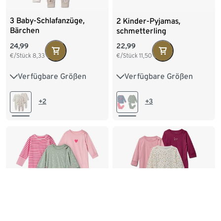
3 Baby-Schlafanzüge,
2 Kinder-Pyjamas,
Bärchen
schmetterling
24,99
22,99
€/Stück
8,33
€/Stück
11,50
Verfügbare Größen
Verfügbare Größen
50/56
62/68
74/80
86/92
98/104
86/92
98/104
110/116
122/128
+2
+3
134/140