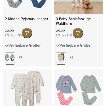
2 Kinder-Pyjamas, bagger
3 Baby-Schlafanzüge,
Waldtiere
22,99
24,99
€/Stück
11,50
€/Stück
8,33
Verfügbare Größen
Verfügbare Größen
86/92
98/104
50/56
62/68
74/80
110/116
122/128
86/92
98/104
+3
+2
134/140