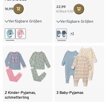
22,99
16,99
€/Stück
11,50
Verfügbare Größen
Verfügbare Größen
86/92
98/104
86/92
98/104
110/116
122/128
110/116
122/128
+3
134/140
134/140
3 Baby-Pyjamas
2 Kinder-Pyjamas,
schmetterling
24,99
22,99