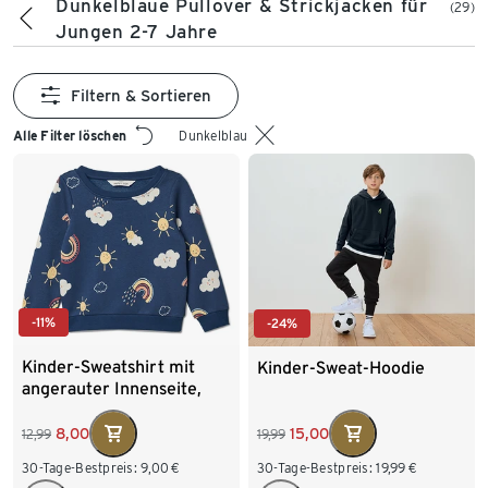
Dunkelblaue Pullover & Strickjacken für
(29)
Jungen 2-7 Jahre
Filtern & Sortieren
Alle Filter löschen
Dunkelblau
-11%
-24%
Kinder-Sweatshirt mit
Kinder-Sweat-Hoodie
angerauter Innenseite,
dunkelblau
8,00
15,00
12,99
19,99
30-Tage-Bestpreis:
9,00
€
30-Tage-Bestpreis:
19,99
€