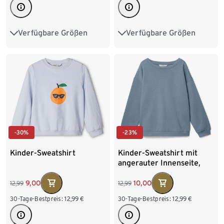
Verfügbare Größen
Verfügbare Größen
86/92
98/104
110/116
122/128
110/116
122/128
134/140
146/152
158/164
-30%
-23%
Kinder-Sweatshirt
Kinder-Sweatshirt mit
angerauter Innenseite,
mittelblau
9,00
10,00
12,99
12,99
30-Tage-Bestpreis:
12,99
€
30-Tage-Bestpreis:
12,99
€