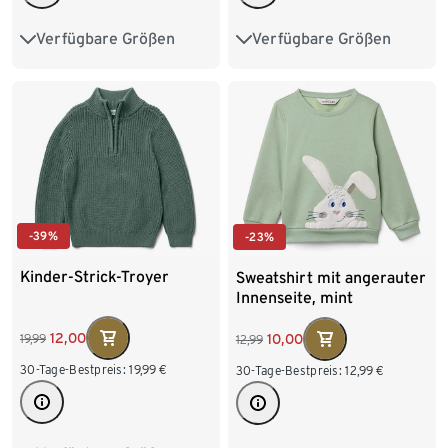
Verfügbare Größen
Verfügbare Größen
62/68
74/80
86/92
86/92
98/104
98/104
110/116
110/116
122/128
122/128
-39%
-23%
Kinder-Strick-Troyer
Sweatshirt mit angerauter
Innenseite, mint
12,00
10,00
19,99
12,99
30-Tage-Bestpreis:
19,99
€
30-Tage-Bestpreis:
12,99
€