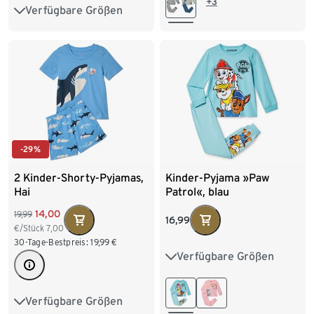
+3
Verfügbare Größen
98/104
110/116
134/140
122/128
134/140
146/152
158/164
-29%
2 Kinder-Shorty-Pyjamas,
Kinder-Pyjama »Paw
Hai
Patrol«, blau
14,00
19,99
16,99
€/Stück
7,00
30-Tage-Bestpreis:
19,99
€
Verfügbare Größen
86/92
98/104
110/116
122/128
Verfügbare Größen
86/92
98/104