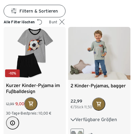
Filtern & Sortieren
Alle Filter löschen
Bunt
-10%
Kurzer Kinder-Pyjama im
2 Kinder-Pyjamas, bagger
Fußballdesign
22,99
9,00
12,99
€/Stück
11,50
30-Tage-Bestpreis:
10,00
€
Verfügbare Größen
86/92
98/104
110/116
122/128