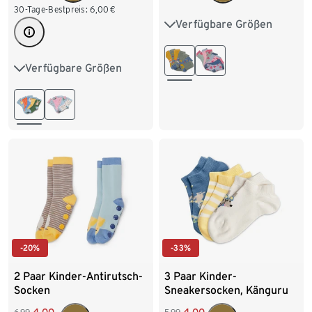
30-Tage-Bestpreis:
6,00
€
Verfügbare Größen
23-26
27-30
31-34
Verfügbare Größen
23-26
27-30
31-34
-20%
-33%
2 Paar Kinder-Antirutsch-
3 Paar Kinder-
Socken
Sneakersocken, Känguru
4,00
4,00