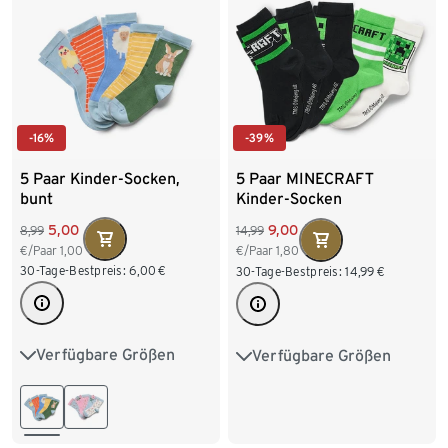
-16%
-39%
5 Paar Kinder-Socken,
5 Paar MINECRAFT
bunt
Kinder-Socken
5,00
9,00
8,99
14,99
€/Paar
1,00
€/Paar
1,80
30-Tage-Bestpreis:
6,00
€
30-Tage-Bestpreis:
14,99
€
Verfügbare Größen
Verfügbare Größen
23-26
27-30
31-34
27-30
31-34
35-38
39-42