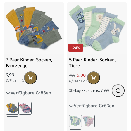
-24%
7 Paar Kinder-Socken,
5 Paar Kinder-Socken,
Fahrzeuge
Tiere
9,99
6,00
7,99
€/Paar
1,43
€/Paar
1,20
30-Tage-Bestpreis:
7,99
€
Verfügbare Größen
23-26
27-30
31-34
Verfügbare Größen
23-26
27-30
31-34