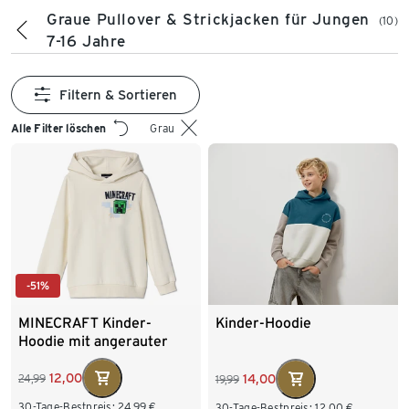
Graue Pullover & Strickjacken für Jungen
(10)
7-16 Jahre
Filtern & Sortieren
Alle Filter löschen
Grau
-51%
MINECRAFT Kinder-
Kinder-Hoodie
Hoodie mit angerauter
Innenseite
12,00
14,00
24,99
19,99
30-Tage-Bestpreis:
24,99
€
30-Tage-Bestpreis:
12,00
€