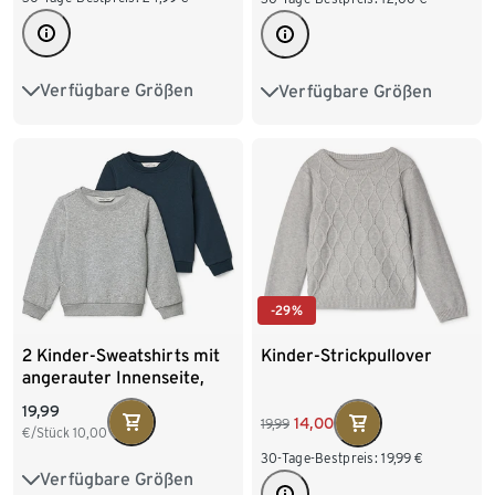
Verfügbare Größen
Verfügbare Größen
122/128
134/140
122/128
134/140
146/152
158/164
146/152
158/164
170/176
170/176
-29%
2 Kinder-Sweatshirts mit
Kinder-Strickpullover
angerauter Innenseite,
blau
19,99
14,00
19,99
€/Stück
10,00
30-Tage-Bestpreis:
19,99
€
Verfügbare Größen
86/92
98/104