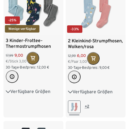
-25%
Wenige verfügbar
-33%
3 Kinder-Frottee-
2 Kleinkind-Strumpfhosen,
Thermostrumpfhosen
Wolken/rosa
9,00
6,00
17,99
12,99
€/Stück
3,00
€/Paar
3,00
30-Tage-Bestpreis:
12,00
€
30-Tage-Bestpreis:
9,00
€
Verfügbare Größen
Verfügbare Größen
86/92
98/104
74/80
86/92
110/116
122/128
98/104
110/116
+2
122/128