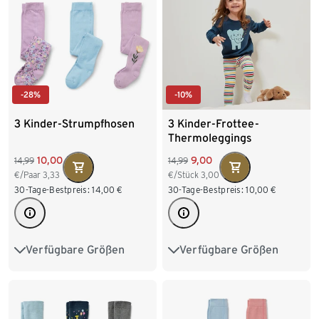
-28%
-10%
3 Kinder-Strumpfhosen
3 Kinder-Frottee-
Thermoleggings
10,00
9,00
14,99
14,99
€/Paar
3,33
€/Stück
3,00
30-Tage-Bestpreis:
14,00
€
30-Tage-Bestpreis:
10,00
€
Verfügbare Größen
Verfügbare Größen
86/92
98/104
86/92
98/104
110/116
122/128
110/116
122/128
134/140