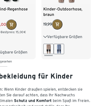
Kinder-Outdoorhose,
kind-Regenhose
braun
19,99
2,00
-Bestpreis:
15,00
€
Verfügbare Größen
86/92
98/104
110/116
122/128
fügbare Größen
2
98/104
 gesehen
16
122/128
bekleidung für Kinder
n: Wenn Kinder draußen spielen, entdecken sie
lten Sie darauf achten, dass Ihr Nachwuchs
ptimalen
Schutz und Komfort
beim Spaß im Freien.