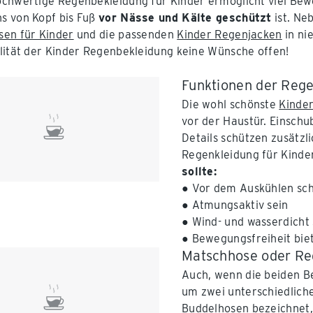
chwertige Regenbekleidung für Kinder ermöglicht viel Beweg
s von Kopf bis Fuß
vor Nässe und Kälte geschützt
ist. Ne
en für Kinder
und die passenden
Kinder Regenjacken
in nie
lität der Kinder Regenbekleidung keine Wünsche offen!
Funktionen der Rege
Die wohl schönste
Kinde
vor der Haustür. Einsch
Details schützen zusätzl
Regenkleidung für Kinde
sollte:
● Vor dem Auskühlen sc
● Atmungsaktiv sein
● Wind- und wasserdicht 
● Bewegungsfreiheit bie
Matschhose oder R
Auch, wenn die beiden Be
um zwei unterschiedliche
Buddelhosen bezeichnet, 