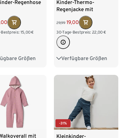
kinder-Regenhose
Kinder-Thermo-
Regenjacke mit
Fleecefutter
,00
19,00
29,99
-Bestpreis:
15,00
€
30-Tage-Bestpreis:
22,00
€
fügbare Größen
Verfügbare Größen
0
86/92
74/80
86/92
04
110/116
98/104
110/116
28
122/128
-31%
Walkoverall mit
Kleinkinder-