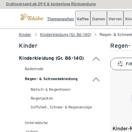
Gratisversand ab 29 € & kostenlose Rücksendung
Themenwelten
Kaffee
Damen
Herren
Kin
Kinder
Kinderkleidung (Gr. 86-140)
Regen- & Schnee
Kinder
Regen- 
Kinderkleidung (Gr. 86-140)
Fil
Bademode
Regen- & Schneebekleidung
Matsch- & Regenhosen
Regenjacken
Softshell-, Schnee- & Regenanzüge
Unterwäsche
Kinder-
Jacken