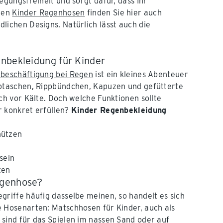
ungsfreiheit und sorgt dafür, dass Ihr
ben
Kinder Regenhosen
finden Sie hier auch
dlichen Designs. Natürlich lässt auch die
nbekleidung für Kinder
rbeschäftigung bei Regen
ist ein kleines Abenteuer
ubtaschen, Rippbündchen, Kapuzen und gefütterte
ich vor Kälte. Doch welche Funktionen sollte
r konkret erfüllen?
Kinder Regenbekleidung
hützen
sein
ten
egenhose?
griffe häufig dasselbe meinen, so handelt es sich
 Hosenarten: Matschhosen für Kinder, auch als
sind für das Spielen im nassen Sand oder auf