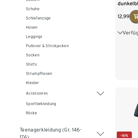
dunkelb
Schuhe
12,99
Schlafanzüge
Hosen
Verfü
74/80
Leggings
Pullover & Strickjacken
98/104
Socken
122/128
Shirts
Strumpfhosen
Kleider
Accessoires
Sportbekleidung
Röcke
Teenagerkleidung (Gr. 146-
-16%
176)