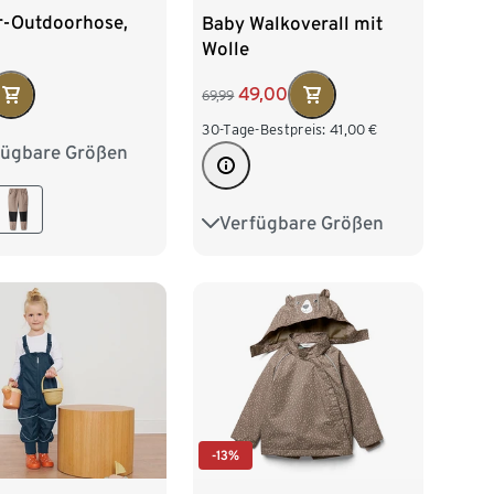
r-Outdoorhose,
Baby Walkoverall mit
Wolle
49,00
69,99
30-Tage-Bestpreis:
41,00
€
fügbare Größen
2
98/104
16
122/128
Verfügbare Größen
50/56
62/68
74/80
86/92
98/104
-13%