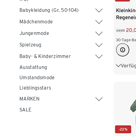
Babykleidung (Gr. 50-104)
Kleinkin
Regenein
Mädchenmode
20,
39,99
Jungenmode
30-Tage-Be
Spielzeug
Baby- & Kinderzimmer
Verfü
74/80
Ausstattung
Umstandsmode
98/104
Lieblingsstars
MARKEN
SALE
-22%