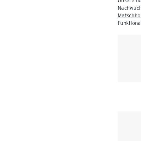
Unsere ho
Nachwuch
Matschhos
Funktiona