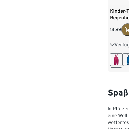
Kinder-
Regenho
14,99
Verfü
74/80
98/104
122/128
Spaß
In Pfütze
eine Welt
wetterfes