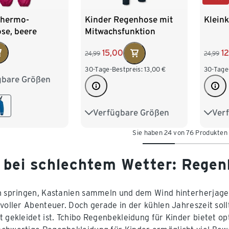
Thermo-
Kinder Regenhose mit
Klein
se, beere
Mitwachsfunktion
15,00
1
24,99
24,99
30-Tage-Bestpreis:
13,00
€
30-Tage
gbare Größen
86/92
110/116
Verfügbare Größen
Ver
74/80
86/92
86/9
Sie haben 24 von 76 Produkten
98/104
110/116
110/1
122/128
 bei schlechtem Wetter: Regen
n springen, Kastanien sammeln und dem Wind hinterherjage
 voller Abenteuer. Doch gerade in der kühlen Jahreszeit sol
t gekleidet ist. Tchibo Regenbekleidung für Kinder bietet o