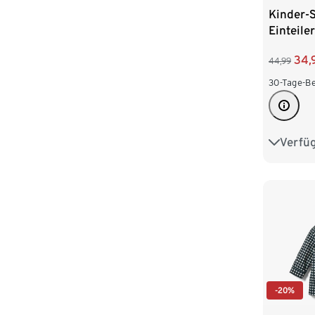
Kinder-S
Einteiler
34,
44,99
30-Tage-Be
Verfü
74/80
98/104
-20%