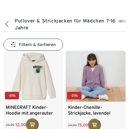
Pullover & Strickjacken für Mädchen 7-16
(80)
Jahre
Filtern & Sortieren
-51%
-21%
MINECRAFT Kinder-
Kinder-Chenille-
Hoodie mit angerauter
Strickjacke, lavendel
Innenseite
12,00
15,00
24,99
24,99