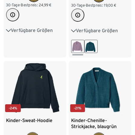
30-Tage-Bestpreis:
24,99
€
30-Tage-Bestpreis:
19,00
€
Verfügbare Größen
Verfügbare Größen
122/128
134/140
122/128
134/140
146/152
158/164
146/152
158/164
170/176
170/176
-24%
-21%
Kinder-Sweat-Hoodie
Kinder-Chenille-
Strickjacke, blaugrün