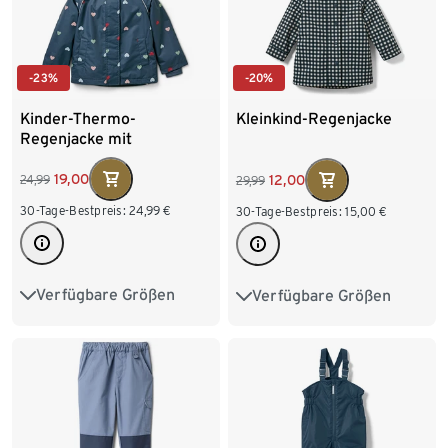
-23%
-20%
Kinder-Thermo-
Kleinkind-Regenjacke
Regenjacke mit
Fleecefutter, Herzen
19,00
12,00
24,99
29,99
30-Tage-Bestpreis:
24,99
€
30-Tage-Bestpreis:
15,00
€
Verfügbare Größen
Verfügbare Größen
74/80
86/92
86/92
98/104
98/104
110/116
110/116
122/128
122/128