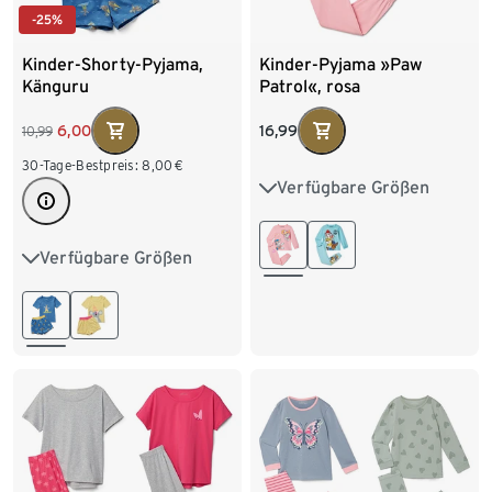
-25%
Kinder-Shorty-Pyjama,
Kinder-Pyjama »Paw
Känguru
Patrol«, rosa
16,99
6,00
10,99
30-Tage-Bestpreis:
8,00
€
Verfügbare Größen
86/92
98/104
110/116
122/128
Verfügbare Größen
86/92
98/104
134/140
110/116
122/128