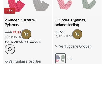
-13%
2 Kinder-Kurzarm-
2 Kinder-Pyjamas,
Pyjamas
schmetterling
22,99
19,00
24,99
€/Stück
11,50
€/Stück
9,50
30-Tage-Bestpreis:
22,00
€
Verfügbare Größen
86/92
98/104
110/116
122/128
+3
Verfügbare Größen
122/128
134/140
134/140
146/152
158/164
170/176