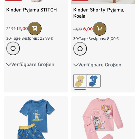
Kinder-Pyjama STITCH
Kinder-Shorty-Pyjama,
Koala
12,00
6,00
22,99
10,99
30-Tage-Bestpreis:
22,99
€
30-Tage-Bestpreis:
8,00
€
Verfügbare Größen
Verfügbare Größen
122/128
134/140
86/92
98/104
146/152
158/164
110/116
122/128
170/176