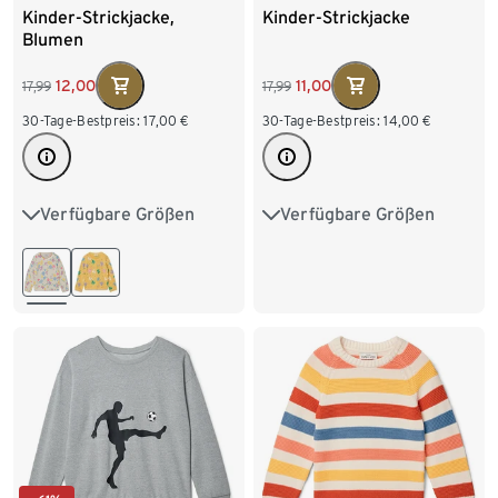
Kinder-Strickjacke,
Kinder-Strickjacke
Blumen
12,00
11,00
17,99
17,99
30-Tage-Bestpreis:
17,00
€
30-Tage-Bestpreis:
14,00
€
Verfügbare Größen
Verfügbare Größen
86/92
98/104
86/92
98/104
110/116
122/128
110/116
122/128
134/140