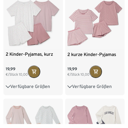
134/140
2 Kinder-Pyjamas, kurz
2 kurze Kinder-Pyjamas
19,99
19,99
€/Stück
10,00
€/Stück
10,00
Verfügbare Größen
Verfügbare Größen
122/128
134/140
86/92
98/104
146/152
158/164
110/116
122/128
170/176
134/140