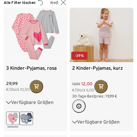
Alle Filter löschen
Weiß
-39%
3 Kinder-Pyjamas, rosa
2 Kinder-Pyjamas, kurz
29,99
12,00
19,99
€/Stück
10,00
€/Stück
6,00
30-Tage-Bestpreis:
19,99
€
Verfügbare Größen
86/92
98/104
110/116
122/128
Verfügbare Größen
86/92
98/104
134/140
110/116
122/128