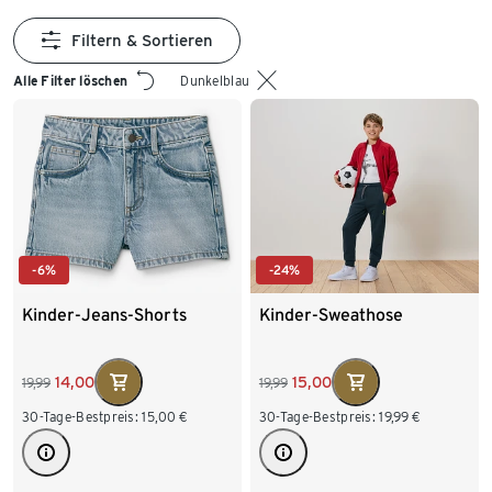
Filtern & Sortieren
Alle Filter löschen
Dunkelblau
-6%
-24%
Kinder-Jeans-Shorts
Kinder-Sweathose
14,00
15,00
19,99
19,99
30-Tage-Bestpreis:
15,00
€
30-Tage-Bestpreis:
19,99
€