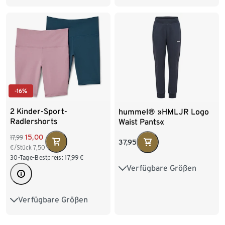
158/164
170/176
146/152
158/164
170/176
-16%
2 Kinder-Sport-
hummel® »HMLJR Logo
Radlershorts
Waist Pants«
15,00
17,99
37,95
€/Stück
7,50
30-Tage-Bestpreis:
17,99
€
Verfügbare Größen
110
116
122
128
134
140
146
152
Verfügbare Größen
122/128
134/140
158
164
146/152
158/164