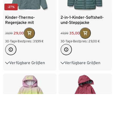
-27%
Kinder-Thermo-
2-in-1-Kinder-Softshell-
Regenjacke mit
und-Steppjacke
reflektierenden
Elementen
29,00
35,00
39,99
49,99
30-Tage-Bestpreis:
39,99
€
30-Tage-Bestpreis:
29,00
€
Verfügbare Größen
Verfügbare Größen
122/128
134/140
122/128
134/140
146/152
158/164
146/152
158/164
170/176
170/176
-19%