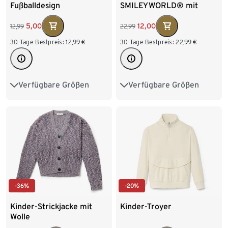
Fußballdesign
SMILEYWORLD® mit
angerauter Innenseite
5,00
12,00
12,99
22,99
30-Tage-Bestpreis:
12,99
€
30-Tage-Bestpreis:
22,99
€
Verfügbare Größen
Verfügbare Größen
98/104
110/116
122/128
134/140
122/128
134/140
146/152
158/164
146/152
158/164
170/176
-36%
-20%
Kinder-Strickjacke mit
Kinder-Troyer
Wolle