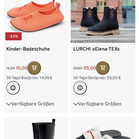
-33%
Kinder-Badeschuhe
LURCHI »Elena-TEX«
10,00
55,00
14,99
99,99
30-Tage-Bestpreis:
14,99
€
30-Tage-Bestpreis:
55,00
€
Verfügbare Größen
Verfügbare Größen
22-23
24-25
26-27
31
32
33
34
28-29
30-31
32-33
35
34-35